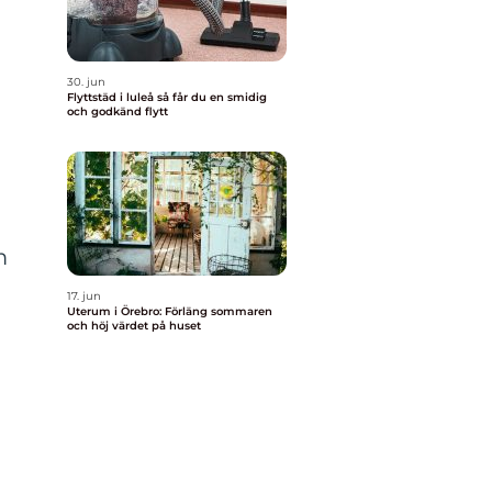
30. jun
Flyttstäd i luleå så får du en smidig
och godkänd flytt
m
17. jun
Uterum i Örebro: Förläng sommaren
och höj värdet på huset