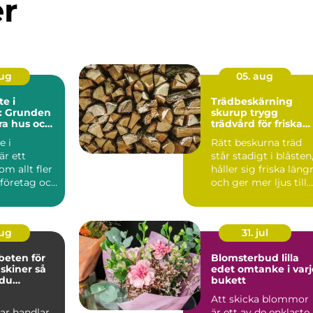
er
aug
05. aug
e i
Trädbeskärning
l: Grunden
skurup trygg
ara hus och
trädvård för friska
och vackra träd
e i
Rätt beskurna träd
är ett
står stadigt i blåsten
m allt fler
håller sig friska läng
 företag och
och ger mer ljus till
trädgården...
aug
31. jul
beten för
Blomsterbud lilla
iner så
edet omtanke i varje
 du
bukett
a stopp
Att skicka blommor
ar handlar
är ett av de enklaste