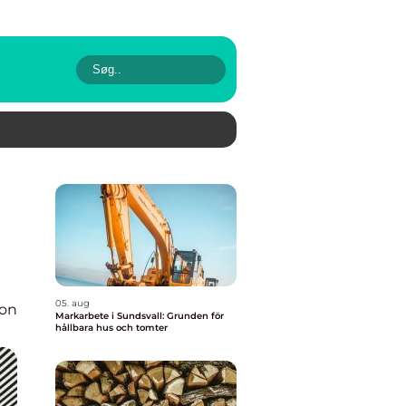
05. aug
ion
Markarbete i Sundsvall: Grunden för
hållbara hus och tomter