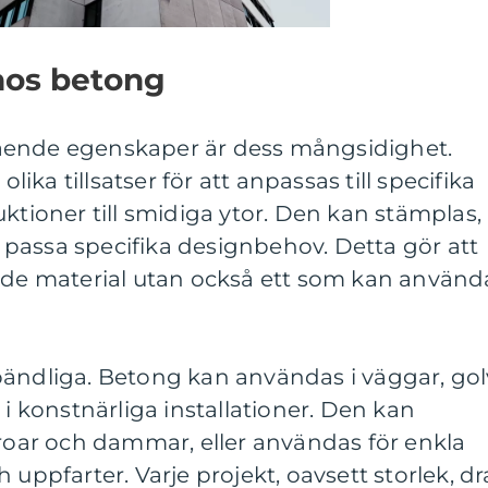
hos betong
ående egenskaper är dess mångsidighet.
ka tillsatser för att anpassas till specifika
uktioner till smidiga ytor. Den kan stämplas,
tt passa specifika designbehov. Detta gör att
ande material utan också ett som kan använd
oändliga. Betong kan användas i väggar, gol
 i konstnärliga installationer. Den kan
broar och dammar, eller användas för enkla
 uppfarter. Varje projekt, oavsett storlek, dr