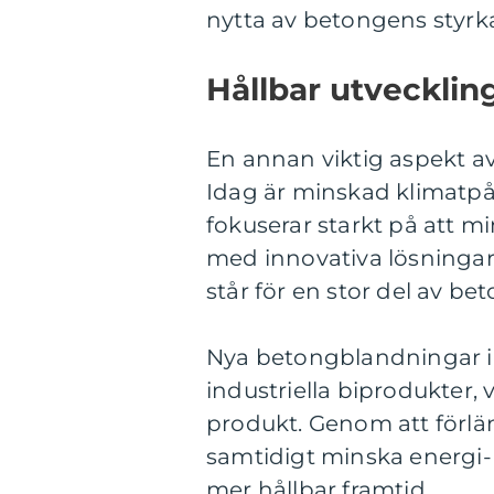
nytta av betongens styrka 
Hållbar utvecklin
En annan viktig aspekt av
Idag är minskad klimatpå
fokuserar starkt på att m
med innovativa lösninga
står för en stor del av b
Nya betongblandningar in
industriella biprodukter, v
produkt. Genom att förlän
samtidigt minska energi- 
mer hållbar framtid.