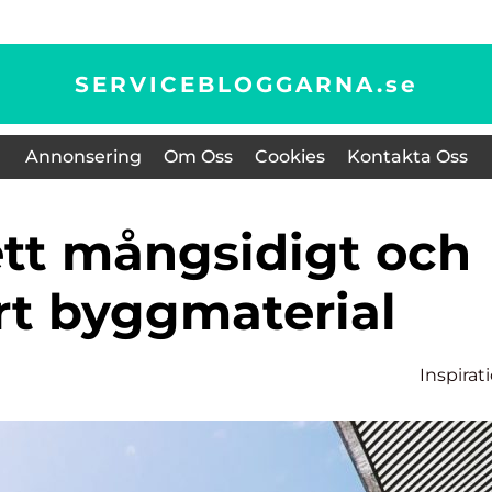
SERVICEBLOGGARNA.
se
Annonsering
Om Oss
Cookies
Kontakta Oss
rt byggmaterial
Inspirat