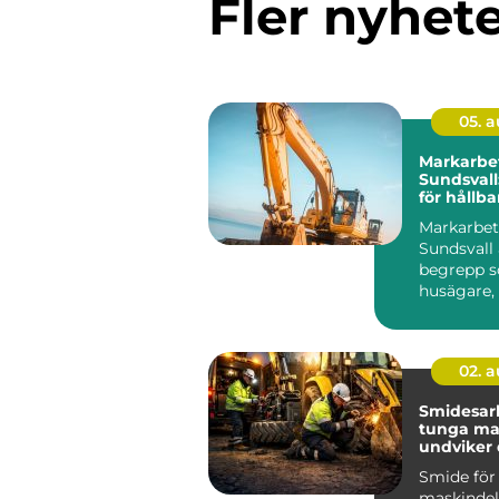
Fler nyhet
05. 
Markarbet
Sundsval
för hållb
tomter
Markarbet
Sundsvall 
begrepp so
husägare,
föreni...
02. 
Smidesar
tunga mask
undviker
kostsamm
Smide för
maskindel