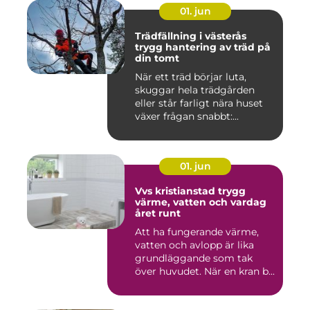
01. jun
Trädfällning i västerås
trygg hantering av träd på
din tomt
När ett träd börjar luta,
skuggar hela trädgården
eller står farligt nära huset
växer frågan snabbt:...
01. jun
Vvs kristianstad trygg
värme, vatten och vardag
året runt
Att ha fungerande värme,
vatten och avlopp är lika
grundläggande som tak
över huvudet. När en kran b...