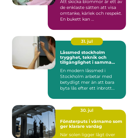
Att skicka blommor är ett av
de enklaste sätten att visa
omtanke, kärlek och respekt.
En bukett kan ...
31. jul
Låssmed stockholm
trygghet, teknik och
tillgänglighet i samma
lösning
En modern låssmed i
Stockholm arbetar med
betydligt mer än att bara
byta lås efter ett inbrott
eller...
30. jul
Fönsterputs i värnamo som
ger klarare vardag
När solen ligger lågt över