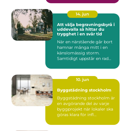
14. jun
Att välja begravningsbyrå i
uddevalla så hittar du
trygghet i en svår tid
När en närstående går bort
hamnar många mitt i en
känslomässig storm.
Samtidigt uppstår en rad
prakt...
10. jun
Byggstädning stockholm
Byggstädning stockholm är
en avgörande del av varje
byggprojekt när lokaler ska
göras klara för infl...