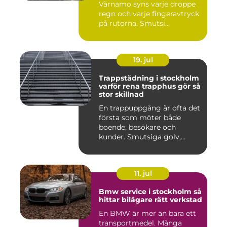
Värnamo syns varje droppe
regn och varje fingeravtryck
på rutorna. Smutsi...
19. jul
Trappstädning i stockholm
varför rena trapphus gör så
stor skillnad
En trappuppgång är ofta det
första som möter både
boende, besökare och
kunder. Smutsiga golv,
dammig...
11. jul
Bmw service i stockholm så
hittar bilägare rätt verkstad
En BMW är mer än bara ett
transportmedel. Många