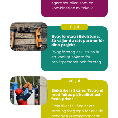
ägare ser bilen som en
kombination av teknik,
komfor...
11. jul
Byggföretag i Eskilstuna:
Så väljer du rätt partner för
dina projekt
Byggföretag eskilstuna är
ett vanligt sökord för
privatpersoner och företag...
06. jul
Elektriker i Skåne: Trygg el
med fokus på kvalitet och
fasta priser
Elektriker i Skåne är ett
samlingsbegrepp för alla de
behöriga yrkespersoner so...