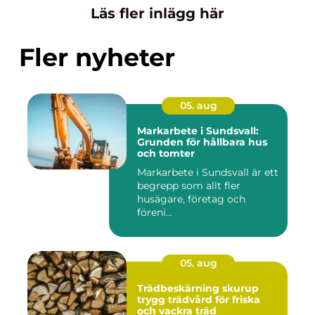
Läs fler inlägg här
Fler nyheter
05. aug
Markarbete i Sundsvall:
Grunden för hållbara hus
och tomter
Markarbete i Sundsvall är ett
begrepp som allt fler
husägare, företag och
föreni...
05. aug
Trädbeskärning skurup
trygg trädvård för friska
och vackra träd