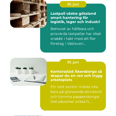
01. jun
Lastpall västra götaland
smart hantering för
logistik, lager och industri
Behovet av hållbara och
prisvärda lastpallar har ökat
snabbt i takt med att fler
företag i Västsveri...
01. jun
Kontorsstäd Åkersberga så
skapar du en ren och trygg
arbetsplats
Ett rent kontor märks inte
bara på glänsande skrivbord
och tomma papperskorgar.
Det påverkar också h...