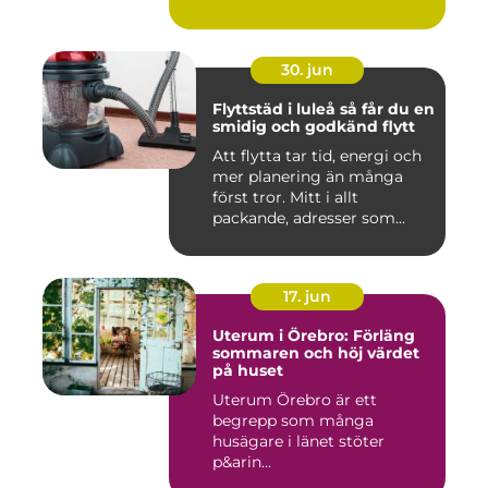
30. jun
Flyttstäd i luleå så får du en
smidig och godkänd flytt
Att flytta tar tid, energi och
mer planering än många
först tror. Mitt i allt
packande, adresser som...
17. jun
Uterum i Örebro: Förläng
sommaren och höj värdet
på huset
Uterum Örebro är ett
begrepp som många
husägare i länet stöter
p&arin...