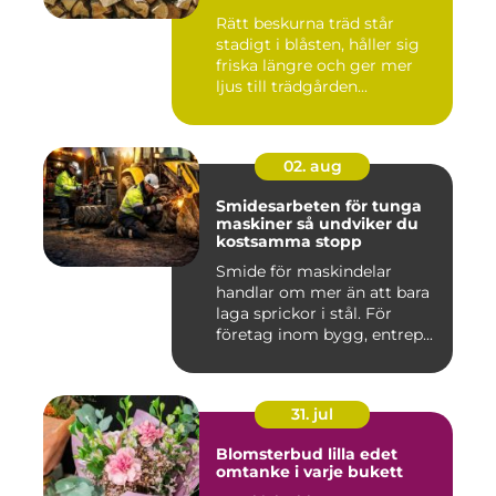
Rätt beskurna träd står
stadigt i blåsten, håller sig
friska längre och ger mer
ljus till trädgården...
02. aug
Smidesarbeten för tunga
maskiner så undviker du
kostsamma stopp
Smide för maskindelar
handlar om mer än att bara
laga sprickor i stål. För
företag inom bygg, entrep...
31. jul
Blomsterbud lilla edet
omtanke i varje bukett