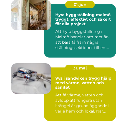
01. jun
Hyra byggställning malmö
tryggt, effektivt och säkert
för alla projekt
Att hyra byggställning i
Malmö handlar om mer än
att bara få fram några
ställningssektioner till en ...
31. maj
Vvs i sandviken trygg hjälp
med värme, vatten och
sanitet
Att få värme, vatten och
avlopp att fungera utan
krångel är grundläggande i
varje hem och lokal. När...