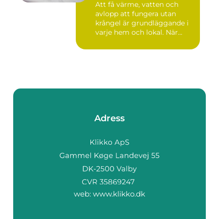
Att få värme, vatten och
avlopp att fungera utan
krångel är grundläggande i
varje hem och lokal. När...
Adress
web:
www.klikko.dk