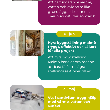
Att ha fungerande värme,
vatten och avlopp är lika
grundläggande som tak
över huvudet. När en kran b...
01. jun
Hyra byggställning malmö
tryggt, effektivt och säkert
för alla projekt
Att hyra byggställning i
Malmö handlar om mer än
att bara få fram några
ställningssektioner till en ...
31. maj
Vvs i sandviken trygg hjälp
med värme, vatten och
sanitet