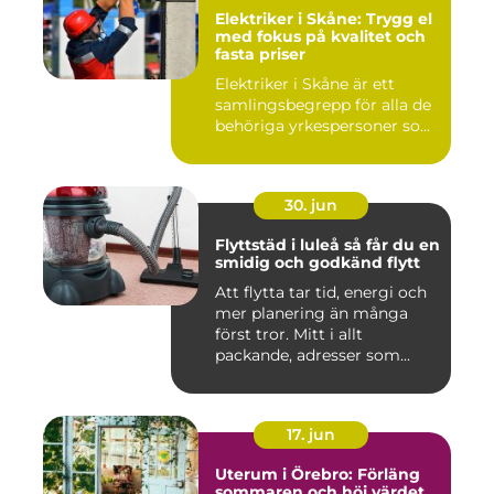
Elektriker i Skåne: Trygg el
med fokus på kvalitet och
fasta priser
Elektriker i Skåne är ett
samlingsbegrepp för alla de
behöriga yrkespersoner so...
30. jun
Flyttstäd i luleå så får du en
smidig och godkänd flytt
Att flytta tar tid, energi och
mer planering än många
först tror. Mitt i allt
packande, adresser som...
17. jun
Uterum i Örebro: Förläng
sommaren och höj värdet