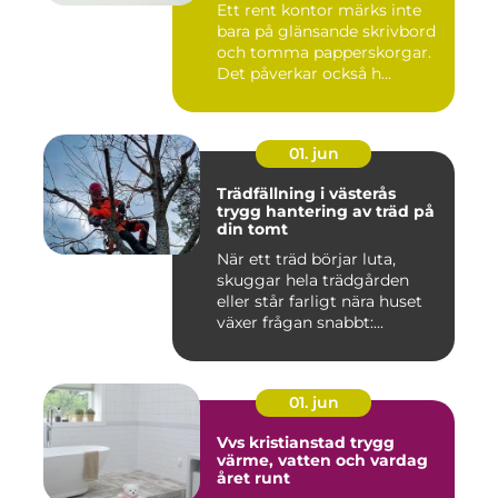
Ett rent kontor märks inte
bara på glänsande skrivbord
och tomma papperskorgar.
Det påverkar också h...
01. jun
Trädfällning i västerås
trygg hantering av träd på
din tomt
När ett träd börjar luta,
skuggar hela trädgården
eller står farligt nära huset
växer frågan snabbt:...
01. jun
Vvs kristianstad trygg
värme, vatten och vardag
året runt