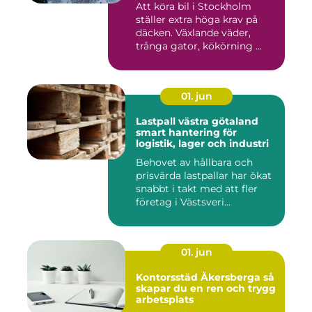
Att köra bil i Stockholm
ställer extra höga krav på
däcken. Växlande väder,
trånga gator, kökörning ...
01. jun
Lastpall västra götaland
smart hantering för
logistik, lager och industri
Behovet av hållbara och
prisvärda lastpallar har ökat
snabbt i takt med att fler
företag i Västsveri...
01. jun
Kontorsstäd Åkersberga så
skapar du en ren och trygg
arbetsplats