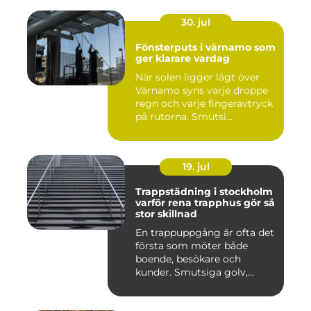
30. jul
Fönsterputs i värnamo som
ger klarare vardag
När solen ligger lågt över
Värnamo syns varje droppe
regn och varje fingeravtryck
på rutorna. Smutsi...
19. jul
Trappstädning i stockholm
varför rena trapphus gör så
stor skillnad
En trappuppgång är ofta det
första som möter både
boende, besökare och
kunder. Smutsiga golv,
dammig...