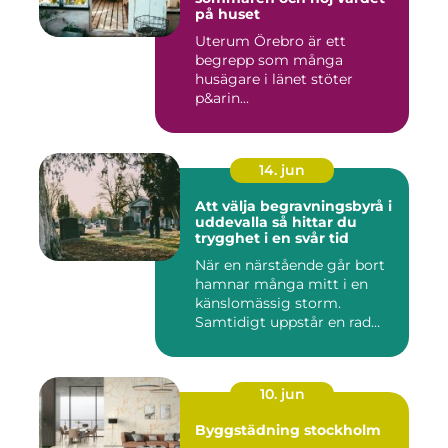
på huset
Uterum Örebro är ett
begrepp som många
husägare i länet stöter
p&arin...
14. jun
Att välja begravningsbyrå i
uddevalla så hittar du
trygghet i en svår tid
När en närstående går bort
hamnar många mitt i en
känslomässig storm.
Samtidigt uppstår en rad
prakt...
10. jun
Byggstädning stockholm