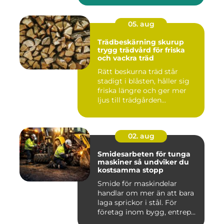
05. aug
Trädbeskärning skurup
trygg trädvård för friska
och vackra träd
Rätt beskurna träd står
stadigt i blåsten, håller sig
friska längre och ger mer
ljus till trädgården...
02. aug
Smidesarbeten för tunga
maskiner så undviker du
kostsamma stopp
Smide för maskindelar
handlar om mer än att bara
laga sprickor i stål. För
företag inom bygg, entrep...