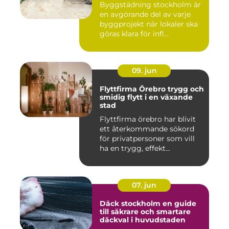
Byggstädning stockholm är
en avgörande del av varje
byggprojekt när lokaler ska
göras klara för infl...
09. jun
Flyttfirma Örebro trygg och
smidig flytt i en växande
stad
Flyttfirma örebro har blivit
ett återkommande sökord
för privatpersoner som vill
ha en trygg, effekt...
07. jun
Däck stockholm en guide
till säkrare och smartare
däckval i huvudstaden