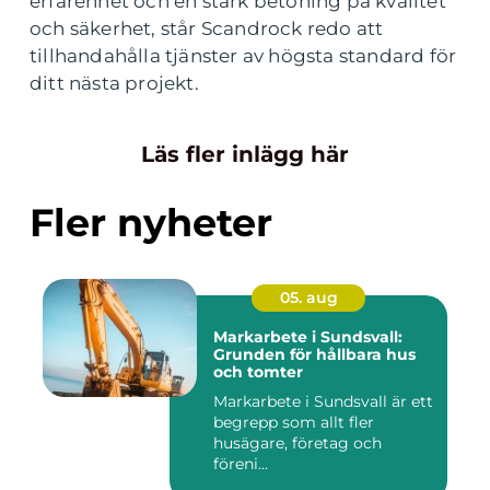
erfarenhet och en stark betoning på kvalitet
och säkerhet, står Scandrock redo att
tillhandahålla tjänster av högsta standard för
ditt nästa projekt.
Läs fler inlägg här
Fler nyheter
05. aug
Markarbete i Sundsvall:
Grunden för hållbara hus
och tomter
Markarbete i Sundsvall är ett
begrepp som allt fler
husägare, företag och
föreni...