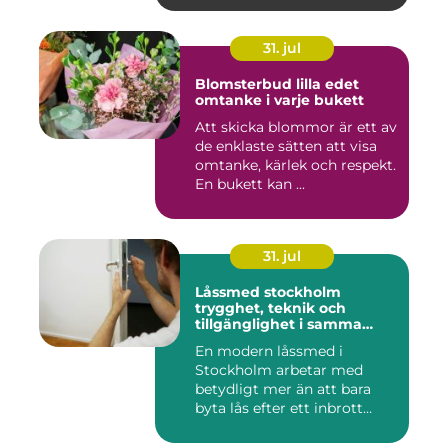
31. jul
Blomsterbud lilla edet
omtanke i varje bukett
Att skicka blommor är ett av
de enklaste sätten att visa
omtanke, kärlek och respekt.
En bukett kan ...
31. jul
Låssmed stockholm
trygghet, teknik och
tillgänglighet i samma
lösning
En modern låssmed i
Stockholm arbetar med
betydligt mer än att bara
byta lås efter ett inbrott
eller...