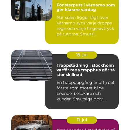
Fönsterputs i värnamo som
ger klarare vardag
När solen ligger lågt över
Värnamo syns varje droppe
regn och varje fingeravtryck
på rutorna. Smutsi...
19. jul
Trappstädning i stockholm
varför rena trapphus gör så
stor skillnad
En trappuppgång är ofta det
första som möter både
boende, besökare och
kunder. Smutsiga golv,
dammig...
11. jul