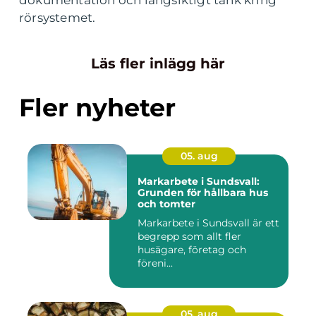
dokumentation och långsiktigt tänk kring
rörsystemet.
Läs fler inlägg här
Fler nyheter
05. aug
Markarbete i Sundsvall:
Grunden för hållbara hus
och tomter
Markarbete i Sundsvall är ett
begrepp som allt fler
husägare, företag och
föreni...
05. aug