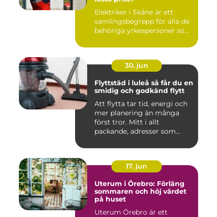
Elektriker i Skåne är ett
samlingsbegrepp för alla de
behöriga yrkespersoner so...
30. jun
Flyttstäd i luleå så får du en
smidig och godkänd flytt
Att flytta tar tid, energi och
mer planering än många
först tror. Mitt i allt
packande, adresser som...
17. jun
Uterum i Örebro: Förläng
sommaren och höj värdet
på huset
Uterum Örebro är ett