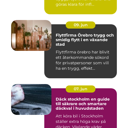
göras klara för infl...
09. jun
Flyttfirma Örebro trygg och
smidig flytt i en växande
stad
Flyttfirma örebro har blivit
ett återkommande sökord
för privatpersoner som vill
ha en trygg, effekt...
07. jun
Däck stockholm en guide
till säkrare och smartare
däckval i huvudstaden
Att köra bil i Stockholm
ställer extra höga krav på
däcken. Växlande väder,