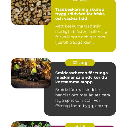
Trädbeskärning skurup
trygg trädvård för friska
och vackra träd
Rätt beskurna träd står
stadigt i blåsten, håller sig
friska längre och ger mer
ljus till trädgården...
02. aug
Smidesarbeten för tunga
maskiner så undviker du
kostsamma stopp
Smide för maskindelar
handlar om mer än att bara
laga sprickor i stål. För
företag inom bygg, entrep...
31. jul