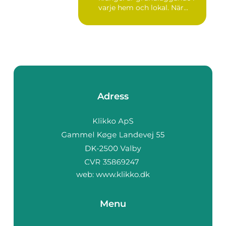
varje hem och lokal. När...
Adress
web:
www.klikko.dk
Menu