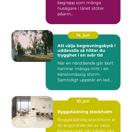
begrepp som många
husägare i länet stöter
p&arin...
14. jun
Att välja begravningsbyrå i
uddevalla så hittar du
trygghet i en svår tid
När en närstående går bort
hamnar många mitt i en
känslomässig storm.
Samtidigt uppstår en rad
prakt...
10. jun
Byggstädning stockholm
Byggstädning stockholm är
en avgörande del av varje
byggprojekt när lokaler ska