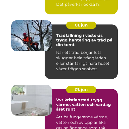
Det påverkar också h...
01. jun
Trädfällning i västerås
trygg hantering av träd på
din tomt
När ett träd börjar luta,
skuggar hela trädgården
eller står farligt nära huset
växer frågan snabbt:...
01. jun
Vvs kristianstad trygg
värme, vatten och vardag
året runt
Att ha fungerande värme,
vatten och avlopp är lika
grundläggande som tak