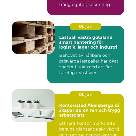
trånga gator, kökörning ...
01. jun
Lastpall västra götaland
smart hantering för
logistik, lager och industri
Behovet av hållbara och
prisvärda lastpallar har ökat
snabbt i takt med att fler
företag i Västsveri...
01. jun
Kontorsstäd Åkersberga så
skapar du en ren och trygg
arbetsplats
Ett rent kontor märks inte
bara på glänsande skrivbord
och tomma papperskorgar.