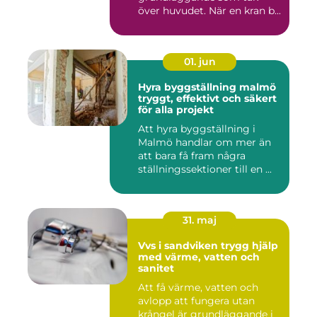
över huvudet. När en kran b...
01. jun
Hyra byggställning malmö
tryggt, effektivt och säkert
för alla projekt
Att hyra byggställning i
Malmö handlar om mer än
att bara få fram några
ställningssektioner till en ...
31. maj
Vvs i sandviken trygg hjälp
med värme, vatten och
sanitet
Att få värme, vatten och
avlopp att fungera utan
krångel är grundläggande i