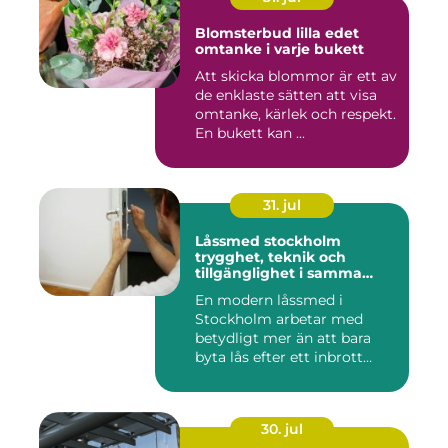
Blomsterbud lilla edet
omtanke i varje bukett
Att skicka blommor är ett av
de enklaste sätten att visa
omtanke, kärlek och respekt.
En bukett kan ...
31. jul
Låssmed stockholm
trygghet, teknik och
tillgänglighet i samma
lösning
En modern låssmed i
Stockholm arbetar med
betydligt mer än att bara
byta lås efter ett inbrott
eller...
30. jul