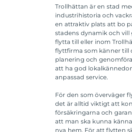
Trollhättan är en stad me
industrihistoria och vack
en attraktiv plats att bo 
stadens dynamik och vill 
flytta till eller inom Troll
flyttfirma som känner til
planering och genomförand
att ha god lokalkännedo
anpassad service.
För den som överväger flyt
det är alltid viktigt att 
försäkringarna och garanti
att man ska kunna känna si
nya hem. För att flytten