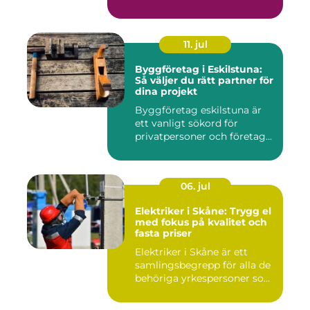
komfor...
11. jul
Byggföretag i Eskilstuna:
Så väljer du rätt partner för
dina projekt
Byggföretag eskilstuna är
ett vanligt sökord för
privatpersoner och företag...
06. jul
Elektriker i Skåne: Trygg el
med fokus på kvalitet och
fasta priser
Elektriker i Skåne är ett
samlingsbegrepp för alla de
behöriga yrkespersoner so...