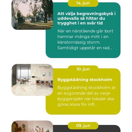
14. jun
Att välja begravningsbyrå i
uddevalla så hittar du
trygghet i en svår tid
När en närstående går bort
hamnar många mitt i en
känslomässig storm.
Samtidigt uppstår en rad
prakt...
10. jun
Byggstädning stockholm
Byggstädning stockholm är
en avgörande del av varje
byggprojekt när lokaler ska
göras klara för infl...
09. jun