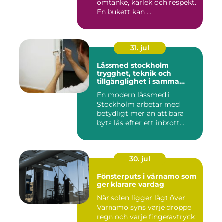
omtanke, kärlek och respekt.
En bukett kan ...
31. jul
Låssmed stockholm
trygghet, teknik och
tillgänglighet i samma
lösning
En modern låssmed i
Stockholm arbetar med
betydligt mer än att bara
byta lås efter ett inbrott
eller...
30. jul
Fönsterputs i värnamo som
ger klarare vardag
När solen ligger lågt över
Värnamo syns varje droppe
regn och varje fingeravtryck