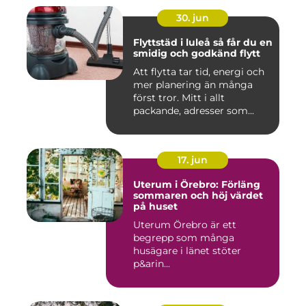
30. jun
Flyttstäd i luleå så får du en
smidig och godkänd flytt
Att flytta tar tid, energi och
mer planering än många
först tror. Mitt i allt
packande, adresser som...
17. jun
Uterum i Örebro: Förläng
sommaren och höj värdet
på huset
Uterum Örebro är ett
begrepp som många
husägare i länet stöter
p&arin...