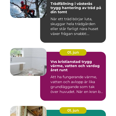
Trädfällning i västerås
trygg hantering av träd på
din tomt
När ett träd börjar luta,
skuggar hela trädgården
eller står farligt nära huset
växer frågan snabbt:...
01. jun
Vvs kristianstad trygg
värme, vatten och vardag
året runt
Att ha fungerande värme,
vatten och avlopp är lika
grundläggande som tak
över huvudet. När en kran b...
01. jun