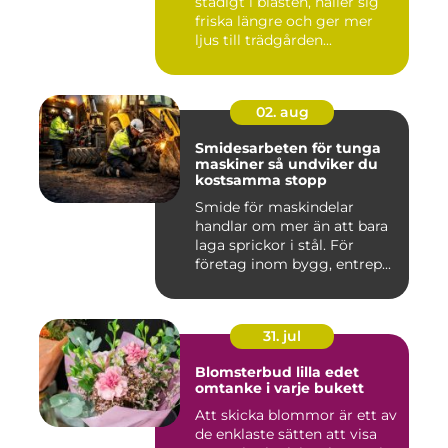
stadigt i blåsten, håller sig
friska längre och ger mer
ljus till trädgården...
02. aug
Smidesarbeten för tunga
maskiner så undviker du
kostsamma stopp
Smide för maskindelar
handlar om mer än att bara
laga sprickor i stål. För
företag inom bygg, entrep...
31. jul
Blomsterbud lilla edet
omtanke i varje bukett
Att skicka blommor är ett av
de enklaste sätten att visa