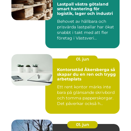
Lastpall västra götaland
smart hantering för
logistik, lager och industri
Behovet av hållbara och
prisvärda lastpallar har ökat
snabbt i takt med att fler
företag i Västsveri...
01. jun
Kontorsstäd Åkersberga så
skapar du en ren och trygg
arbetsplats
Ett rent kontor märks inte
bara på glänsande skrivbord
och tomma papperskorgar.
Det påverkar också h...
01. jun