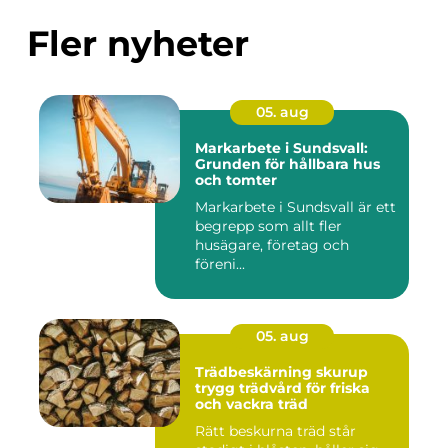
Fler nyheter
05. aug
Markarbete i Sundsvall:
Grunden för hållbara hus
och tomter
Markarbete i Sundsvall är ett
begrepp som allt fler
husägare, företag och
föreni...
05. aug
Trädbeskärning skurup
trygg trädvård för friska
och vackra träd
Rätt beskurna träd står