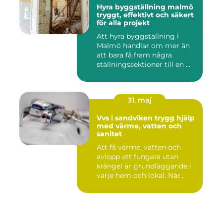
Hyra byggställning malmö
tryggt, effektivt och säkert
för alla projekt
Att hyra byggställning i
Malmö handlar om mer än
att bara få fram några
ställningssektioner till en ...
31. maj
Vvs i sandviken trygg hjälp
med värme, vatten och
sanitet
Att få värme, vatten och
avlopp att fungera utan
krångel är grundläggande i
varje hem och lokal. När...