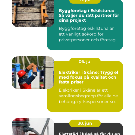
Byggföretag i Eskilstuna:
Så väljer du rätt partner för
dina projekt
Byggföretag eskilstuna är
ett vanligt sökord för
privatpersoner och företag...
06. jul
Elektriker i Skåne: Trygg el
med fokus på kvalitet och
fasta priser
Elektriker i Skåne är ett
samlingsbegrepp för alla de
behöriga yrkespersoner so...
30. jun
Flyttstäd i luleå så får du en