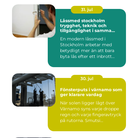
31. jul
Låssmed stockholm
trygghet, teknik och
tillgänglighet i samma
lösning
En modern låssmed i
Stockholm arbetar med
betydligt mer än att bara
byta lås efter ett inbrott
eller...
30. jul
Fönsterputs i värnamo som
ger klarare vardag
När solen ligger lågt över
Värnamo syns varje droppe
regn och varje fingeravtryck
på rutorna. Smutsi...