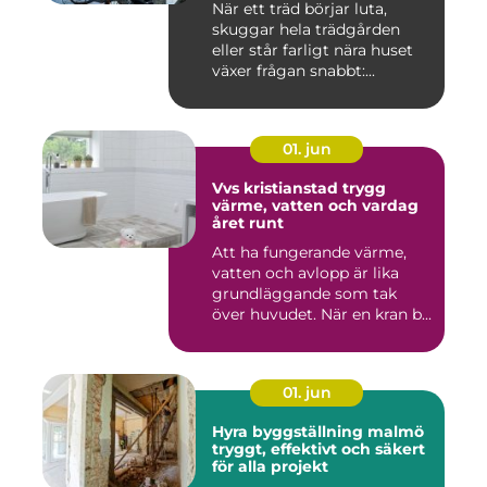
När ett träd börjar luta,
skuggar hela trädgården
eller står farligt nära huset
växer frågan snabbt:...
01. jun
Vvs kristianstad trygg
värme, vatten och vardag
året runt
Att ha fungerande värme,
vatten och avlopp är lika
grundläggande som tak
över huvudet. När en kran b...
01. jun
Hyra byggställning malmö
tryggt, effektivt och säkert
för alla projekt