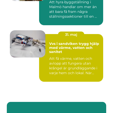
Att hyra byggställning i
Malmö handlar om mer än
att bara få fram några
ställningssektioner till en ...
31. maj
Vvs i sandviken trygg hjälp
med värme, vatten och
sanitet
Att få värme, vatten och
avlopp att fungera utan
krångel är grundläggande i
varje hem och lokal. När...