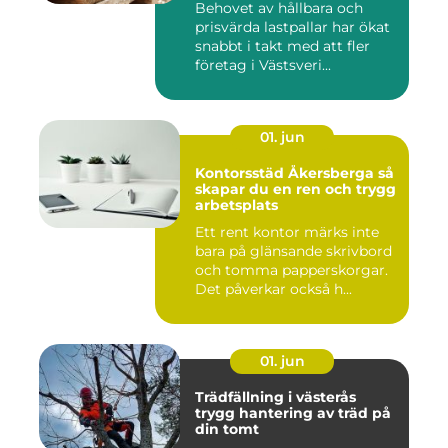
Behovet av hållbara och
prisvärda lastpallar har ökat
snabbt i takt med att fler
företag i Västsveri...
01. jun
Kontorsstäd Åkersberga så
skapar du en ren och trygg
arbetsplats
Ett rent kontor märks inte
bara på glänsande skrivbord
och tomma papperskorgar.
Det påverkar också h...
01. jun
Trädfällning i västerås
trygg hantering av träd på
din tomt