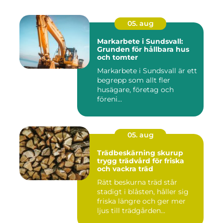
05. aug
Markarbete i Sundsvall:
Grunden för hållbara hus
och tomter
Markarbete i Sundsvall är ett
begrepp som allt fler
husägare, företag och
föreni...
05. aug
Trädbeskärning skurup
trygg trädvård för friska
och vackra träd
Rätt beskurna träd står
stadigt i blåsten, håller sig
friska längre och ger mer
ljus till trädgården...