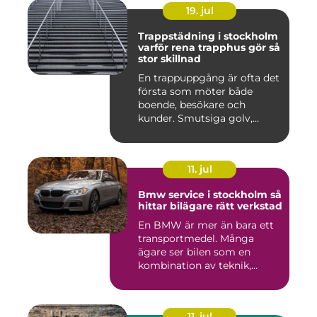
19. jul
Trappstädning i stockholm
varför rena trapphus gör så
stor skillnad
En trappuppgång är ofta det
första som möter både
boende, besökare och
kunder. Smutsiga golv,
dammig...
11. jul
Bmw service i stockholm så
hittar bilägare rätt verkstad
En BMW är mer än bara ett
transportmedel. Många
ägare ser bilen som en
kombination av teknik,
komfor...
11. jul