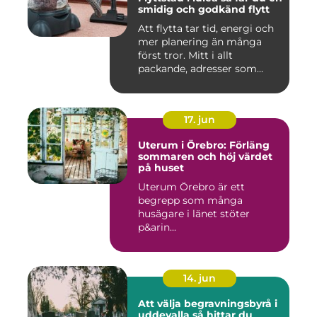
smidig och godkänd flytt
Att flytta tar tid, energi och
mer planering än många
först tror. Mitt i allt
packande, adresser som...
17. jun
Uterum i Örebro: Förläng
sommaren och höj värdet
på huset
Uterum Örebro är ett
begrepp som många
husägare i länet stöter
p&arin...
14. jun
Att välja begravningsbyrå i
uddevalla så hittar du