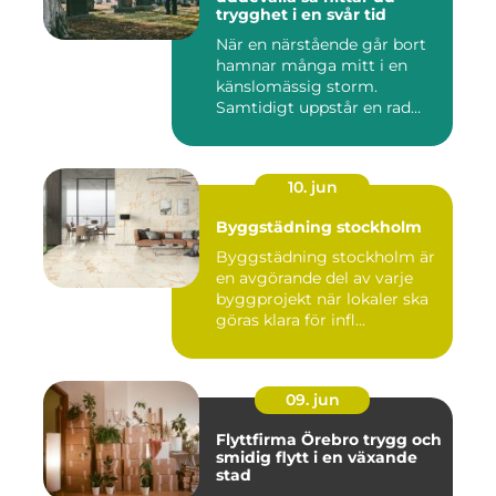
trygghet i en svår tid
När en närstående går bort
hamnar många mitt i en
känslomässig storm.
Samtidigt uppstår en rad
prakt...
10. jun
Byggstädning stockholm
Byggstädning stockholm är
en avgörande del av varje
byggprojekt när lokaler ska
göras klara för infl...
09. jun
Flyttfirma Örebro trygg och
smidig flytt i en växande
stad