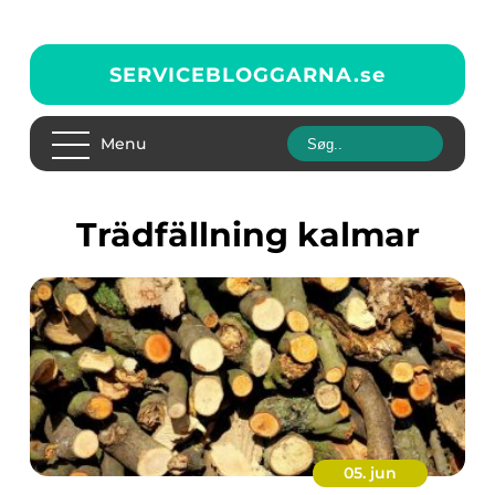
SERVICEBLOGGARNA.
se
Menu
trädfällning kalmar
05. jun