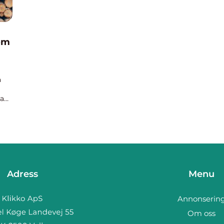
nom
a
la
Adress
Menu
Annonserin
Om oss