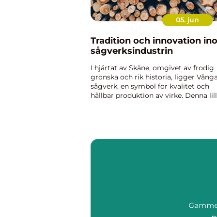
05. jun
Tradition och innovation i
sågverksindustrin
I hjärtat av Skåne, omgivet av frodig
grönska och rik historia, ligger Vång
sågverk, en symbol för kvalitet och
hållbar produktion av virke. Denna lil
men betydelsefulla del av svensk
industrikultur kombinera...