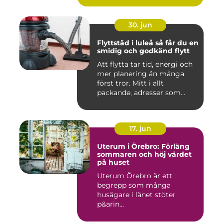
30. jun
Flyttstäd i luleå så får du en
smidig och godkänd flytt
Att flytta tar tid, energi och
mer planering än många
först tror. Mitt i allt
packande, adresser som...
17. jun
Uterum i Örebro: Förläng
sommaren och höj värdet
på huset
Uterum Örebro är ett
begrepp som många
husägare i länet stöter
p&arin...