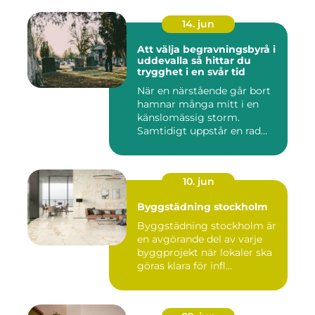
14. jun
Att välja begravningsbyrå i
uddevalla så hittar du
trygghet i en svår tid
När en närstående går bort
hamnar många mitt i en
känslomässig storm.
Samtidigt uppstår en rad
prakt...
10. jun
Byggstädning stockholm
Byggstädning stockholm är
en avgörande del av varje
byggprojekt när lokaler ska
göras klara för infl...