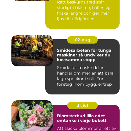
Rätt beskurna träd står
stadigt i blåsten, håller sig
friska längre och ger mer
ljus till trädgården...
02. aug
Smidesarbeten för tunga
maskiner så undviker du
kostsamma stopp
Smide för maskindelar
handlar om mer än att bara
laga sprickor i stål. För
företag inom bygg, entrep...
31. jul
Blomsterbud lilla edet
omtanke i varje bukett
Att skicka blommor är ett av