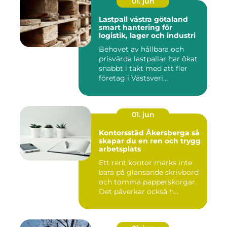
01. jun
Lastpall västra götaland
smart hantering för
logistik, lager och industri
Behovet av hållbara och
prisvärda lastpallar har ökat
snabbt i takt med att fler
företag i Västsveri...
01. jun
Kontorsstäd Åkersberga så
skapar du en ren och trygg
arbetsplats
Ett rent kontor märks inte
bara på glänsande skrivbord
och tomma papperskorgar.
Det påverkar också h...