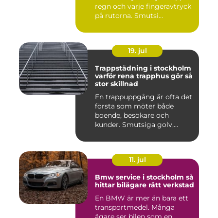
regn och varje fingeravtryck
på rutorna. Smutsi...
19. jul
Trappstädning i stockholm
varför rena trapphus gör så
stor skillnad
En trappuppgång är ofta det
första som möter både
boende, besökare och
kunder. Smutsiga golv,
dammig...
11. jul
Bmw service i stockholm så
hittar bilägare rätt verkstad
En BMW är mer än bara ett
transportmedel. Många
ägare ser bilen som en