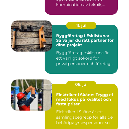
kombination av teknik,
komfor...
11. jul
Byggföretag i Eskilstuna:
Så väljer du rätt partner för
dina projekt
Byggföretag eskilstuna är
ett vanligt sökord för
privatpersoner och företag...
06. jul
Elektriker i Skåne: Trygg el
med fokus på kvalitet och
fasta priser
Elektriker i Skåne är ett
samlingsbegrepp för alla de
behöriga yrkespersoner so...