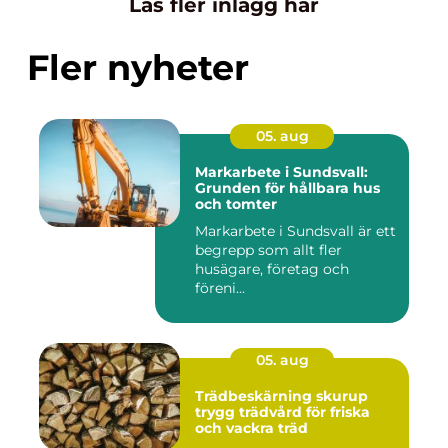
Läs fler inlägg här
Fler nyheter
05. aug
Markarbete i Sundsvall:
Grunden för hållbara hus
och tomter
Markarbete i Sundsvall är ett
begrepp som allt fler
husägare, företag och
föreni...
05. aug
Trädbeskärning skurup
trygg trädvård för friska
och vackra träd