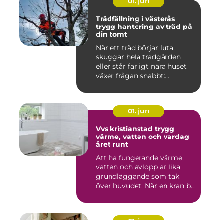
01. jun
Trädfällning i västerås
trygg hantering av träd på
din tomt
När ett träd börjar luta,
skuggar hela trädgården
eller står farligt nära huset
växer frågan snabbt:...
01. jun
Vvs kristianstad trygg
värme, vatten och vardag
året runt
Att ha fungerande värme,
vatten och avlopp är lika
grundläggande som tak
över huvudet. När en kran b...