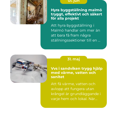
01. jun
Hyra byggställning malmö
tryggt, effektivt och säkert
för alla projekt
Att hyra byggställning i
Malmö handlar om mer än
att bara få fram några
ställningssektioner till en ...
31. maj
Vvs i sandviken trygg hjälp
med värme, vatten och
sanitet
Att få värme, vatten och
avlopp att fungera utan
krångel är grundläggande i
varje hem och lokal. När...