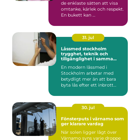
de enklaste sätten att visa
omtanke, kärlek och respekt.
En bukett kan ...
31. jul
Låssmed stockholm
trygghet, teknik och
tillgänglighet i samma
lösning
En modern låssmed i
Stockholm arbetar med
betydligt mer än att bara
byta lås efter ett inbrott
eller...
30. jul
Fönsterputs i värnamo som
ger klarare vardag
När solen ligger lågt över
Värnamo syns varje droppe