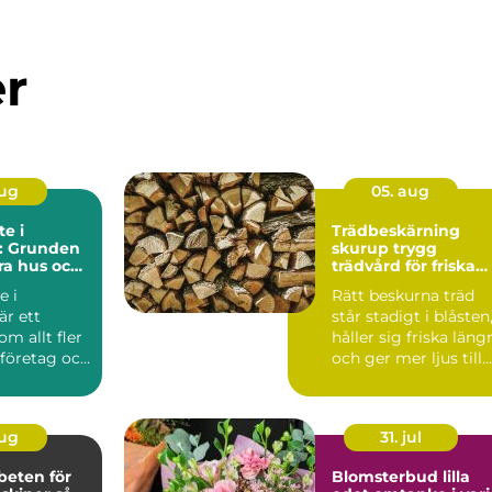
er
aug
05. aug
e i
Trädbeskärning
l: Grunden
skurup trygg
ara hus och
trädvård för friska
och vackra träd
e i
Rätt beskurna träd
är ett
står stadigt i blåsten
m allt fler
håller sig friska läng
 företag och
och ger mer ljus till
trädgården...
aug
31. jul
beten för
Blomsterbud lilla