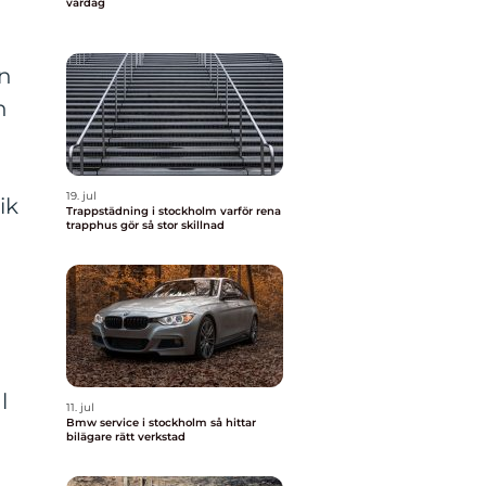
vardag
en
h
19. jul
ik
Trappstädning i stockholm varför rena
trapphus gör så stor skillnad
l
11. jul
Bmw service i stockholm så hittar
bilägare rätt verkstad