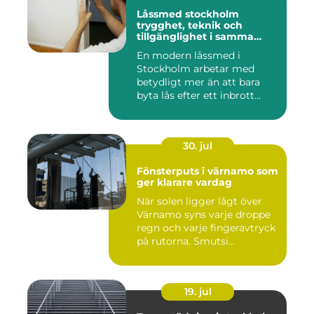
Låssmed stockholm
trygghet, teknik och
tillgänglighet i samma
lösning
En modern låssmed i
Stockholm arbetar med
betydligt mer än att bara
byta lås efter ett inbrott
eller...
30. jul
Fönsterputs i värnamo som
ger klarare vardag
När solen ligger lågt över
Värnamo syns varje droppe
regn och varje fingeravtryck
på rutorna. Smutsi...
19. jul