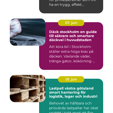
ha en trygg, effekt...
07. jun
Däck stockholm en guide
till säkrare och smartare
däckval i huvudstaden
Att köra bil i Stockholm
ställer extra höga krav på
däcken. Växlande väder,
trånga gator, kökörning ...
01. jun
Lastpall västra götaland
smart hantering för
logistik, lager och industri
Behovet av hållbara och
prisvärda lastpallar har ökat
snabbt i takt med att fler