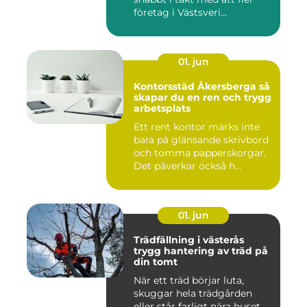
företag i Västsveri...
01. jun
Kontorsstäd Åkersberga så
skapar du en ren och trygg
arbetsplats
Ett rent kontor märks inte
bara på glänsande skrivbord
och tomma papperskorgar.
Det påverkar också h...
01. jun
Trädfällning i västerås
trygg hantering av träd på
din tomt
När ett träd börjar luta,
skuggar hela trädgården
eller står farligt nära huset