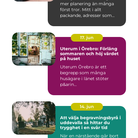
mer planering än många
först tror. Mitt i allt
packande, adresser som...
17. jun
Uterum i Örebro: Förläng
sommaren och höj värdet
på huset
Uterum Örebro är ett
begrepp som många
husägare i länet stöter
p&arin...
14. jun
Att välja begravningsbyrå i
uddevalla så hittar du
trygghet i en svår tid
När en närstående går bort