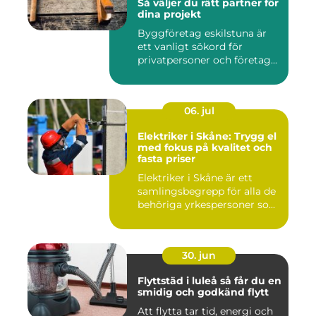
Så väljer du rätt partner för
dina projekt
Byggföretag eskilstuna är
ett vanligt sökord för
privatpersoner och företag...
06. jul
Elektriker i Skåne: Trygg el
med fokus på kvalitet och
fasta priser
Elektriker i Skåne är ett
samlingsbegrepp för alla de
behöriga yrkespersoner so...
30. jun
Flyttstäd i luleå så får du en
smidig och godkänd flytt
Att flytta tar tid, energi och