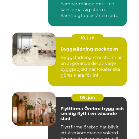
hamnar många mitt i en
känslomässig storm.
Samtidigt uppstår en rad
prakt...
10. jun
Byggstädning stockholm
Byggstädning stockholm är
en avgörande del av varje
byggprojekt när lokaler ska
göras klara för infl...
09. jun
Flyttfirma Örebro trygg och
smidig flytt i en växande
stad
Flyttfirma örebro har blivit
ett återkommande sökord
för privatpersoner som vill