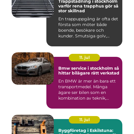
Trappstädning i stockholm
varför rena trapphus gör så
stor skillnad
En trappuppgång är ofta det
första som möter både
boende, besökare och
kunder. Smutsiga golv,
dammig...
11. jul
Bmw service i stockholm så
hittar bilägare rätt verkstad
En BMW är mer än bara ett
transportmedel. Många
ägare ser bilen som en
kombination av teknik,
komfor...
11. jul
Byggföretag i Eskilstuna: