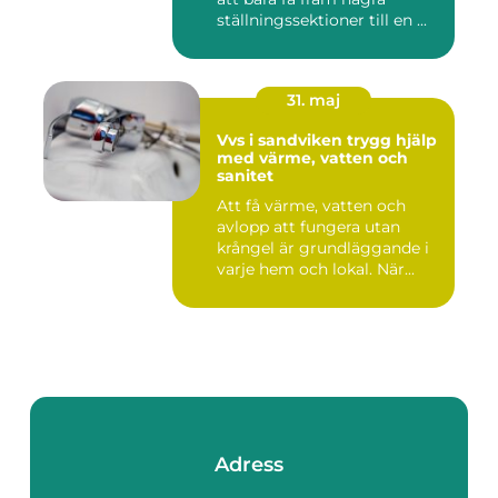
ställningssektioner till en ...
31. maj
Vvs i sandviken trygg hjälp
med värme, vatten och
sanitet
Att få värme, vatten och
avlopp att fungera utan
krångel är grundläggande i
varje hem och lokal. När...
Adress