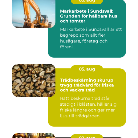
05. aug
Markarbete i Sundsvall:
Grunden för hållbara hus
och tomter
Markarbete i Sundsvall är ett
begrepp som allt fler
husägare, företag och
föreni...
05. aug
Trädbeskärning skurup
trygg trädvård för friska
och vackra träd
Rätt beskurna träd står
stadigt i blåsten, håller sig
friska längre och ger mer
ljus till trädgården...