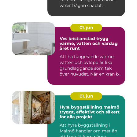
växer frågan snabbt:...
01. jun
Vvs kristianstad trygg
värme, vatten och vardag
året runt
Att ha fungerande värme,
vatten och avlopp är lika
grundläggande som tak
över huvudet. När en kran b...
01. jun
Hyra byggställning malmö
tryggt, effektivt och säkert
för alla projekt
Att hyra byggställning i
Malmö handlar om mer än
att bara få fram några