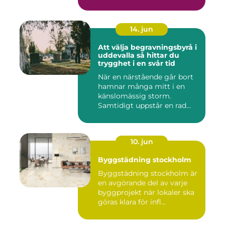
14. jun
Att välja begravningsbyrå i
uddevalla så hittar du
trygghet i en svår tid
När en närstående går bort
hamnar många mitt i en
känslomässig storm.
Samtidigt uppstår en rad
prakt...
10. jun
Byggstädning stockholm
Byggstädning stockholm är
en avgörande del av varje
byggprojekt när lokaler ska
göras klara för infl...