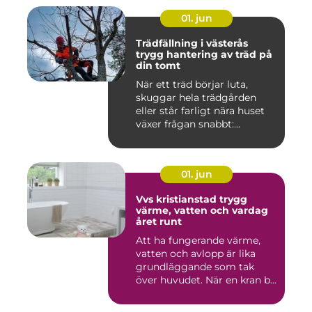
01. jun
Trädfällning i västerås
trygg hantering av träd på
din tomt
När ett träd börjar luta,
skuggar hela trädgården
eller står farligt nära huset
växer frågan snabbt:...
01. jun
Vvs kristianstad trygg
värme, vatten och vardag
året runt
Att ha fungerande värme,
vatten och avlopp är lika
grundläggande som tak
över huvudet. När en kran b...