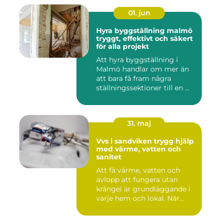
01. jun
Hyra byggställning malmö
tryggt, effektivt och säkert
för alla projekt
Att hyra byggställning i
Malmö handlar om mer än
att bara få fram några
ställningssektioner till en ...
31. maj
Vvs i sandviken trygg hjälp
med värme, vatten och
sanitet
Att få värme, vatten och
avlopp att fungera utan
krångel är grundläggande i
varje hem och lokal. När...