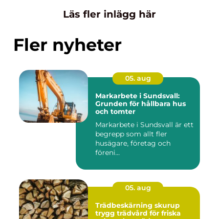
Läs fler inlägg här
Fler nyheter
05. aug
Markarbete i Sundsvall:
Grunden för hållbara hus
och tomter
Markarbete i Sundsvall är ett
begrepp som allt fler
husägare, företag och
föreni...
05. aug
Trädbeskärning skurup
trygg trädvård för friska