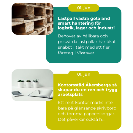
01. jun
Lastpall västra götaland
smart hantering för
logistik, lager och industri
Behovet av hållbara och
prisvärda lastpallar har ökat
snabbt i takt med att fler
företag i Västsveri...
01. jun
Kontorsstäd Åkersberga så
skapar du en ren och trygg
arbetsplats
Ett rent kontor märks inte
bara på glänsande skrivbord
och tomma papperskorgar.
Det påverkar också h...