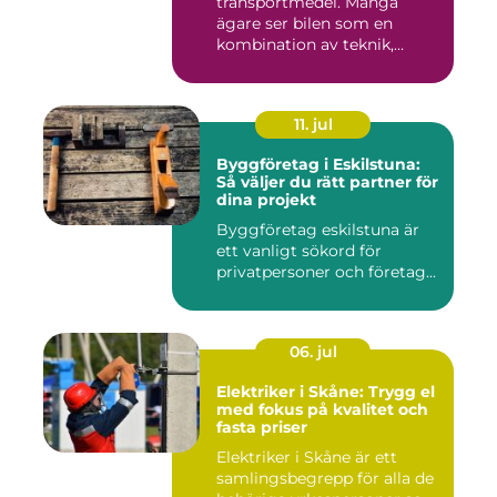
transportmedel. Många
ägare ser bilen som en
kombination av teknik,
komfor...
11. jul
Byggföretag i Eskilstuna:
Så väljer du rätt partner för
dina projekt
Byggföretag eskilstuna är
ett vanligt sökord för
privatpersoner och företag...
06. jul
Elektriker i Skåne: Trygg el
med fokus på kvalitet och
fasta priser
Elektriker i Skåne är ett
samlingsbegrepp för alla de