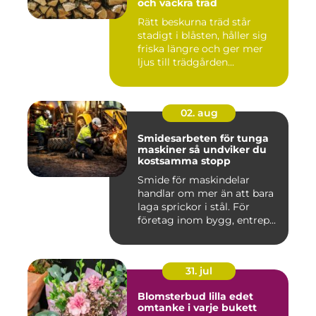
och vackra träd
Rätt beskurna träd står
stadigt i blåsten, håller sig
friska längre och ger mer
ljus till trädgården...
02. aug
Smidesarbeten för tunga
maskiner så undviker du
kostsamma stopp
Smide för maskindelar
handlar om mer än att bara
laga sprickor i stål. För
företag inom bygg, entrep...
31. jul
Blomsterbud lilla edet
omtanke i varje bukett