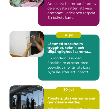
Att skicka blommor är ett av
de enklaste sätten att visa
omtanke, kärlek och respekt.
En bukett kan ...
31. jul
Låssmed stockholm
trygghet, teknik och
tillgänglighet i samma
lösning
En modern låssmed i
Stockholm arbetar med
betydligt mer än att bara
byta lås efter ett inbrott
eller...
30. jul
Fönsterputs i värnamo som
ger klarare vardag
När solen ligger lågt över