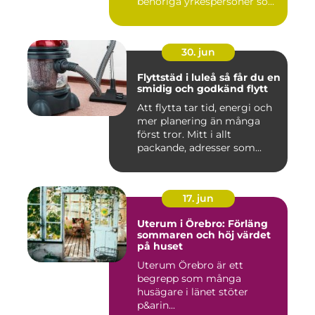
behöriga yrkespersoner so...
30. jun
Flyttstäd i luleå så får du en
smidig och godkänd flytt
Att flytta tar tid, energi och
mer planering än många
först tror. Mitt i allt
packande, adresser som...
17. jun
Uterum i Örebro: Förläng
sommaren och höj värdet
på huset
Uterum Örebro är ett
begrepp som många
husägare i länet stöter
p&arin...