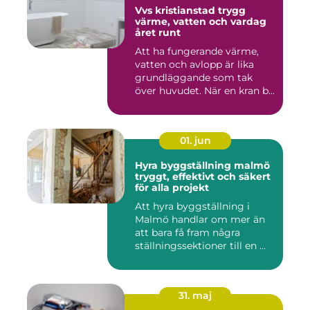
Vvs kristianstad trygg
värme, vatten och vardag
året runt
Att ha fungerande värme,
vatten och avlopp är lika
grundläggande som tak
över huvudet. När en kran b...
01. jun
Hyra byggställning malmö
tryggt, effektivt och säkert
för alla projekt
Att hyra byggställning i
Malmö handlar om mer än
att bara få fram några
ställningssektioner till en ...
31. maj