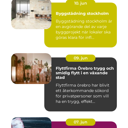
10. jun
Byggstädning stockholm
Byggstädning stockholm är
en avgörande del av varje
byggprojekt när lokaler ska
göras klara för infl...
09. jun
Flyttfirma Örebro trygg och
smidig flytt i en växande
stad
Flyttfirma örebro har blivit
ett återkommande sökord
för privatpersoner som vill
ha en trygg, effekt...
07. jun