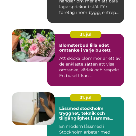
handlar om mer än att bara
laga sprickor i stål. För
företag inom bygg, entrep...
31. jul
Blomsterbud lilla edet
omtanke i varje bukett
Att skicka blommor är ett av
de enklaste sätten att visa
omtanke, kärlek och respekt.
En bukett kan ...
31. jul
Låssmed stockholm
trygghet, teknik och
tillgänglighet i samma
lösning
En modern låssmed i
Stockholm arbetar med