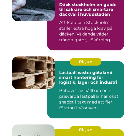
Däck stockholm en guide
till säkrare och smartare
däckval i huvudstaden
Att köra bil i Stockholm
ställer extra höga krav på
däcken. Växlande väder,
trånga gator, kökörning ...
01. jun
Lastpall västra götaland
smart hantering för
logistik, lager och industri
Behovet av hållbara och
prisvärda lastpallar har ökat
snabbt i takt med att fler
företag i Västsveri...
01. jun