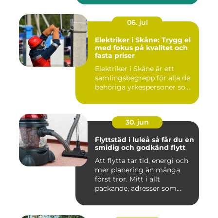
06. jul
Elektriker i Skåne: Trygg el
med fokus på kvalitet och
fasta priser
Elektriker i Skåne är ett
samlingsbegrepp för alla de
behöriga yrkespersoner so...
30. jun
Flyttstäd i luleå så får du en
smidig och godkänd flytt
Att flytta tar tid, energi och
mer planering än många
först tror. Mitt i allt
packande, adresser som...