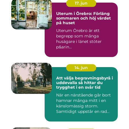
17. jun
Uterum i Örebro: Förläng
sommaren och höj värdet
på huset
Uterum Örebro är ett
begrepp som många
husägare i länet stöter
p&arin...
14. jun
Att välja begravningsbyrå i
uddevalla så hittar du
trygghet i en svår tid
När en närstående går bort
hamnar många mitt i en
känslomässig storm.
Samtidigt uppstår en rad
prakt...