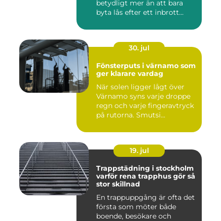
betydligt mer än att bara
byta lås efter ett inbrott
eller...
30. jul
Fönsterputs i värnamo som
ger klarare vardag
När solen ligger lågt över
Värnamo syns varje droppe
regn och varje fingeravtryck
på rutorna. Smutsi...
19. jul
Trappstädning i stockholm
varför rena trapphus gör så
stor skillnad
En trappuppgång är ofta det
första som möter både
boende, besökare och