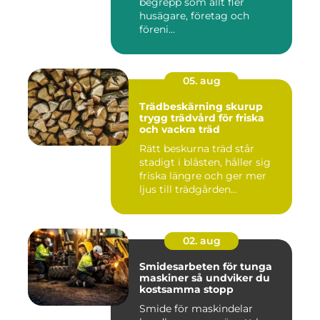
begrepp som allt fler
husägare, företag och
föreni...
05. aug
Trädbeskärning skurup
trygg trädvård för friska
och vackra träd
Rätt beskurna träd står
stadigt i blåsten, håller sig
friska längre och ger mer
ljus till trädgården...
02. aug
Smidesarbeten för tunga
maskiner så undviker du
kostsamma stopp
Smide för maskindelar