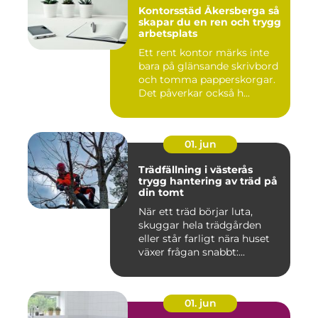
Kontorsstäd Åkersberga så
skapar du en ren och trygg
arbetsplats
Ett rent kontor märks inte
bara på glänsande skrivbord
och tomma papperskorgar.
Det påverkar också h...
01. jun
Trädfällning i västerås
trygg hantering av träd på
din tomt
När ett träd börjar luta,
skuggar hela trädgården
eller står farligt nära huset
växer frågan snabbt:...
01. jun