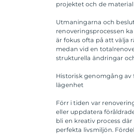
projektet och de material
Utmaningarna och beslu
renoveringsprocessen kan
är fokus ofta på att välja
medan vid en totalrenov
strukturella ändringar oc
Historisk genomgång av f
lägenhet
Förr i tiden var renoverin
eller uppdatera föråldrade
bli en kreativ process dä
perfekta livsmiljön. Förd