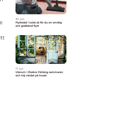
30. jun
e
Flyttstäd i luleå så får du en smidig
och godkänd flytt
itt
17. jun
Uterum i Örebro: Förläng sommaren
och höj värdet på huset