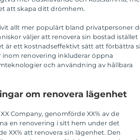
et att skapa ditt drömhem.
vit allt mer populärt bland privatpersoner d
skor väljer att renovera sin bostad istället
lket är ett kostnadseffektivt sätt att förbättra s
r inom renovering inkluderar öppna
emteknologier och användning av hållbara
ningar om renovera lägenhet
 av XX Company, genomförde XX% av de
rna en renovering i sitt hem under det
lde XX% att renovera sin lägenhet. Den