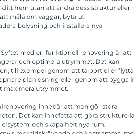
 ditt hem utan att ändra dess struktur eller
 att måla om väggar, byta ut
dera belysning och installera nya
 Syftet med en funktionell renovering är att
ungerar och optimera utrymmet. Det kan
en, till exempel genom att ta bort eller flytta
öppnare planlösning eller genom att bygga i
att maximera utrymmet.
talrenovering innebär att man gör stora
eten. Det kan innefatta att göra strukturell
h elsystem, och skapa helt nya rum.
ligtvis mer tidskrävande och kostsamma, m