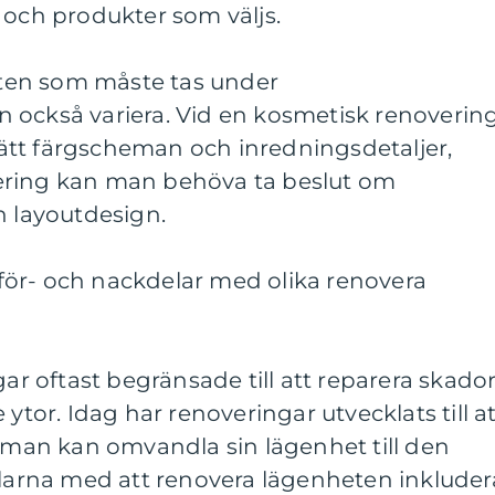
 och produkter som väljs.
ten som måste tas under
 också variera. Vid en kosmetisk renoverin
 rätt färgscheman och inredningsdetaljer,
ering kan man behöva ta beslut om
h layoutdesign.
ör- och nackdelar med olika renovera
gar oftast begränsade till att reparera skado
 ytor. Idag har renoveringar utvecklats till a
r man kan omvandla sin lägenhet till den
elarna med att renovera lägenheten inkluder