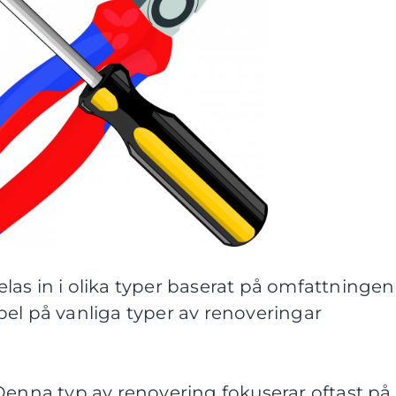
as in i olika typer baserat på omfattningen
el på vanliga typer av renoveringar
Denna typ av renovering fokuserar oftast på