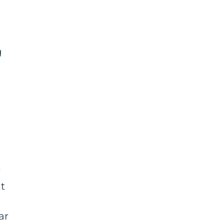
g
r
tt
ar