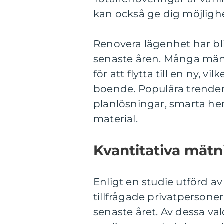
kan också ge dig möjligh
Renovera lägenhet har bli
senaste åren. Många männi
för att flytta till en ny, vi
boende. Populära trende
planlösningar, smarta h
material.
Kvantitativa mät
Enligt en studie utförd
tillfrågade privatpersone
senaste året. Av dessa va