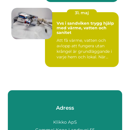
31. maj
Vvs i sandviken trygg hjälp
med värme, vatten och
sanitet
Att få värme, vatten och
avlopp att fungera utan
krångel är grundläggande i
varje hem och lokal. När...
Adress