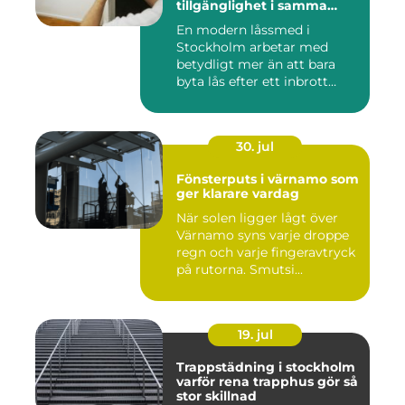
tillgänglighet i samma
lösning
En modern låssmed i
Stockholm arbetar med
betydligt mer än att bara
byta lås efter ett inbrott
eller...
30. jul
Fönsterputs i värnamo som
ger klarare vardag
När solen ligger lågt över
Värnamo syns varje droppe
regn och varje fingeravtryck
på rutorna. Smutsi...
19. jul
Trappstädning i stockholm
varför rena trapphus gör så
stor skillnad