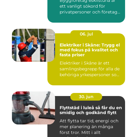
Byggföretag eskilstuna är
ett vanligt sökord för
privatpersoner och företag...
06. jul
Elektriker i Skåne: Trygg el
med fokus på kvalitet och
fasta priser
Elektriker i Skåne är ett
samlingsbegrepp för alla de
behöriga yrkespersoner so...
30. jun
Flyttstäd i luleå så får du en
smidig och godkänd flytt
Att flytta tar tid, energi och
mer planering än många
först tror. Mitt i allt