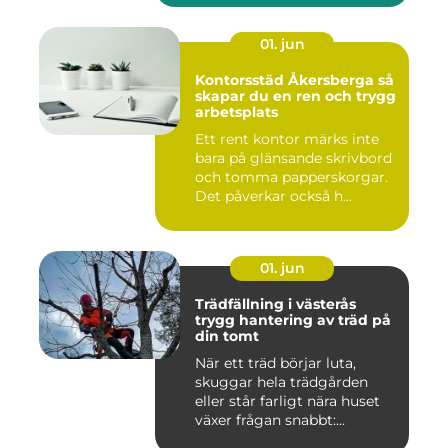
01. jun
Kontorsstäd Åkersberga så
skapar du en ren och trygg
arbetsplats
Ett rent kontor märks inte
bara på glänsande skrivbord
och tomma papperskorgar.
Det påverkar också h...
01. jun
Trädfällning i västerås
trygg hantering av träd på
din tomt
När ett träd börjar luta,
skuggar hela trädgården
eller står farligt nära huset
växer frågan snabbt:...