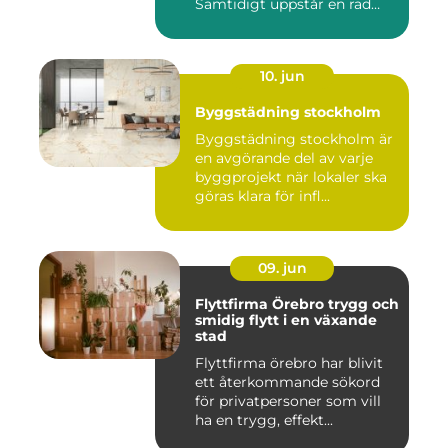
Samtidigt uppstår en rad
prakt...
10. jun
Byggstädning stockholm
Byggstädning stockholm är
en avgörande del av varje
byggprojekt när lokaler ska
göras klara för infl...
09. jun
Flyttfirma Örebro trygg och
smidig flytt i en växande
stad
Flyttfirma örebro har blivit
ett återkommande sökord
för privatpersoner som vill
ha en trygg, effekt...