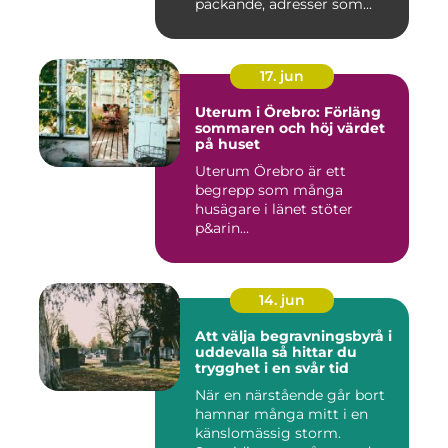
packande, adresser som...
17. jun
Uterum i Örebro: Förläng
sommaren och höj värdet
på huset
Uterum Örebro är ett
begrepp som många
husägare i länet stöter
p&arin...
14. jun
Att välja begravningsbyrå i
uddevalla så hittar du
trygghet i en svår tid
När en närstående går bort
hamnar många mitt i en
känslomässig storm.