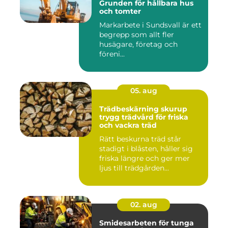
Grunden för hållbara hus
och tomter
Markarbete i Sundsvall är ett
begrepp som allt fler
husägare, företag och
föreni...
05. aug
Trädbeskärning skurup
trygg trädvård för friska
och vackra träd
Rätt beskurna träd står
stadigt i blåsten, håller sig
friska längre och ger mer
ljus till trädgården...
02. aug
Smidesarbeten för tunga