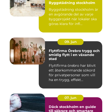
Byggstädning stockholm
Byggstädning stockholm är
en avgörande del av varje
byggprojekt när lokaler ska
göras klara för infl...
09. jun
Flyttfirma Örebro trygg och
smidig flytt i en växande
stad
Flyttfirma örebro har blivit
ett återkommande sökord
för privatpersoner som vill
ha en trygg, effekt...
07. jun
Däck stockholm en guide
till säkrare och smartare