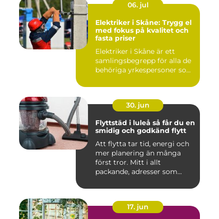
06. jul
Elektriker i Skåne: Trygg el
med fokus på kvalitet och
fasta priser
Elektriker i Skåne är ett
samlingsbegrepp för alla de
behöriga yrkespersoner so...
30. jun
Flyttstäd i luleå så får du en
smidig och godkänd flytt
Att flytta tar tid, energi och
mer planering än många
först tror. Mitt i allt
packande, adresser som...
17. jun