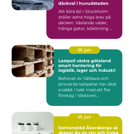
däckval i huvudstaden
Att köra bil i Stockholm
ställer extra höga krav på
däcken. Växlande väder,
trånga gator, kökörning ...
01. jun
Lastpall västra götaland
smart hantering för
logistik, lager och industri
Behovet av hållbara och
prisvärda lastpallar har ökat
snabbt i takt med att fler
företag i Västsveri...
01. jun
Kontorsstäd Åkersberga så
skapar du en ren och trygg