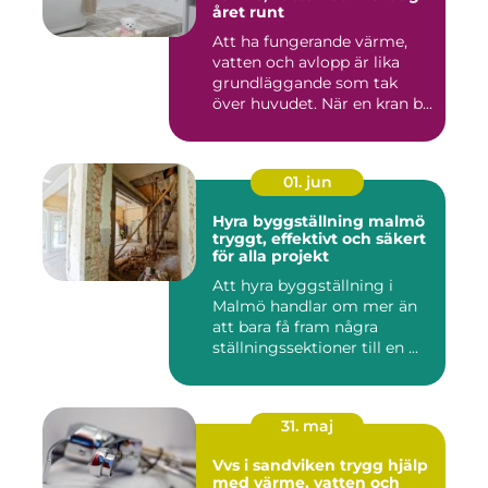
året runt
Att ha fungerande värme,
vatten och avlopp är lika
grundläggande som tak
över huvudet. När en kran b...
01. jun
Hyra byggställning malmö
tryggt, effektivt och säkert
för alla projekt
Att hyra byggställning i
Malmö handlar om mer än
att bara få fram några
ställningssektioner till en ...
31. maj
Vvs i sandviken trygg hjälp
med värme, vatten och