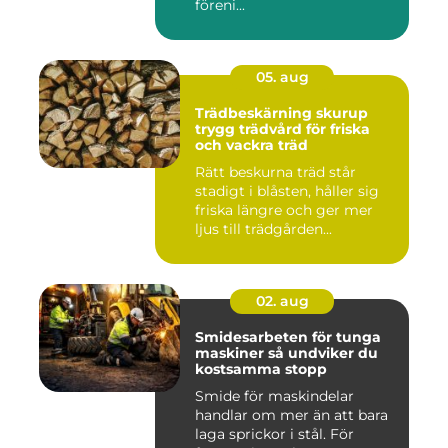
föreni...
05. aug
Trädbeskärning skurup
trygg trädvård för friska
och vackra träd
Rätt beskurna träd står
stadigt i blåsten, håller sig
friska längre och ger mer
ljus till trädgården...
02. aug
Smidesarbeten för tunga
maskiner så undviker du
kostsamma stopp
Smide för maskindelar
handlar om mer än att bara
laga sprickor i stål. För