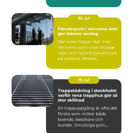
eller...
30. jul
Fönsterputs i värnamo som
ger klarare vardag
När solen ligger lågt över
Värnamo syns varje droppe
regn och varje fingeravtryck
på rutorna. Smutsi...
19. jul
Trappstädning i stockholm
varför rena trapphus gör så
stor skillnad
En trappuppgång är ofta det
första som möter både
boende, besökare och
kunder. Smutsiga golv,
dammig...