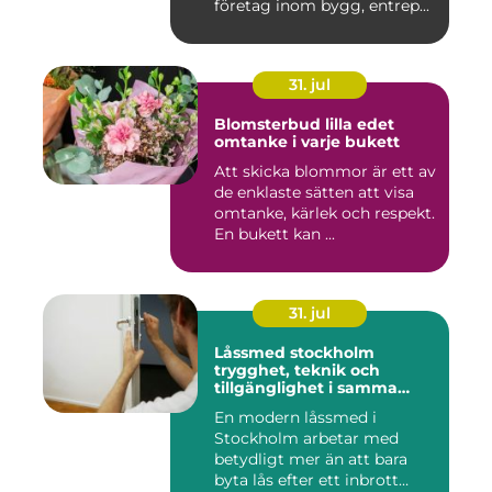
företag inom bygg, entrep...
31. jul
Blomsterbud lilla edet
omtanke i varje bukett
Att skicka blommor är ett av
de enklaste sätten att visa
omtanke, kärlek och respekt.
En bukett kan ...
31. jul
Låssmed stockholm
trygghet, teknik och
tillgänglighet i samma
lösning
En modern låssmed i
Stockholm arbetar med
betydligt mer än att bara
byta lås efter ett inbrott