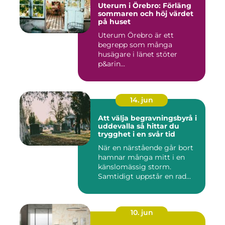
Uterum i Örebro: Förläng
sommaren och höj värdet
på huset
Uterum Örebro är ett
begrepp som många
husägare i länet stöter
p&arin...
14. jun
Att välja begravningsbyrå i
uddevalla så hittar du
trygghet i en svår tid
När en närstående går bort
hamnar många mitt i en
känslomässig storm.
Samtidigt uppstår en rad
prakt...
10. jun