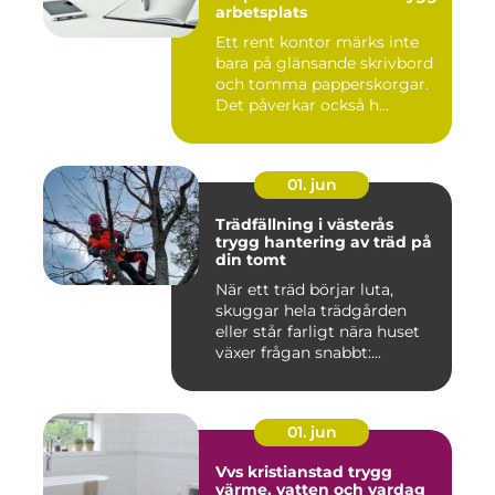
arbetsplats
Ett rent kontor märks inte
bara på glänsande skrivbord
och tomma papperskorgar.
Det påverkar också h...
01. jun
Trädfällning i västerås
trygg hantering av träd på
din tomt
När ett träd börjar luta,
skuggar hela trädgården
eller står farligt nära huset
växer frågan snabbt:...
01. jun
Vvs kristianstad trygg
värme, vatten och vardag