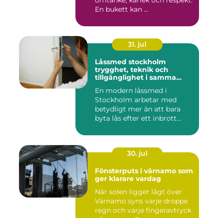
omtanke, kärlek och respekt.
En bukett kan ...
31. jul
Låssmed stockholm
trygghet, teknik och
tillgänglighet i samma
lösning
En modern låssmed i
Stockholm arbetar med
betydligt mer än att bara
byta lås efter ett inbrott
eller...
30. jul
Fönsterputs i värnamo som
ger klarare vardag
När solen ligger lågt över
Värnamo syns varje droppe
regn och varje fingeravtryck