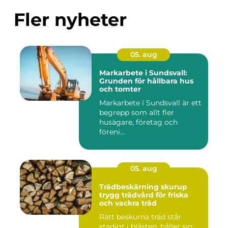
Fler nyheter
05. aug
Markarbete i Sundsvall:
Grunden för hållbara hus
och tomter
Markarbete i Sundsvall är ett
begrepp som allt fler
husägare, företag och
föreni...
05. aug
Trädbeskärning skurup
trygg trädvård för friska
och vackra träd
Rätt beskurna träd står
stadigt i blåsten, håller sig