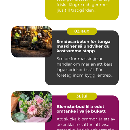
friska längre och ger mer
ljus till trädgården...
02. aug
Smidesarbeten för tunga
maskiner så undviker du
kostsamma stopp
Smide för maskindelar
handlar om mer än att bara
laga sprickor i stål. För
företag inom bygg, entrep...
31. jul
Blomsterbud lilla edet
omtanke i varje bukett
Att skicka blommor är ett av
de enklaste sätten att visa