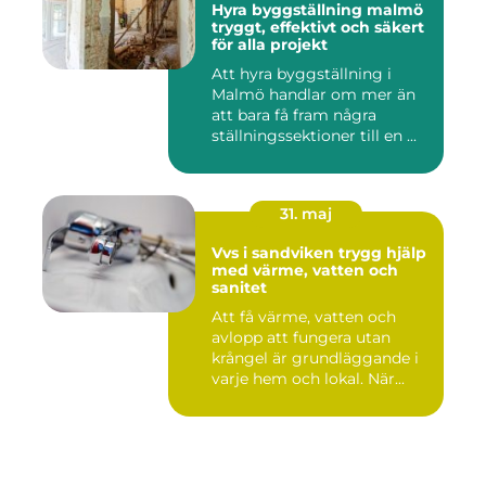
Hyra byggställning malmö
tryggt, effektivt och säkert
för alla projekt
Att hyra byggställning i
Malmö handlar om mer än
att bara få fram några
ställningssektioner till en ...
31. maj
Vvs i sandviken trygg hjälp
med värme, vatten och
sanitet
Att få värme, vatten och
avlopp att fungera utan
krångel är grundläggande i
varje hem och lokal. När...