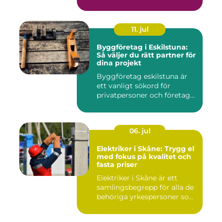
komfor...
11. jul
Byggföretag i Eskilstuna:
Så väljer du rätt partner för
dina projekt
Byggföretag eskilstuna är
ett vanligt sökord för
privatpersoner och företag...
06. jul
Elektriker i Skåne: Trygg el
med fokus på kvalitet och
fasta priser
Elektriker i Skåne är ett
samlingsbegrepp för alla de
behöriga yrkespersoner so...