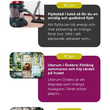
30. jun
Flyttstäd i luleå så får du en
smidig och godkänd flytt
Att flytta tar tid, energi och
mer planering än många
först tror. Mitt i allt
packande, adresser som...
17. jun
Uterum i Örebro: Förläng
sommaren och höj värdet
på huset
Uterum Örebro är ett
begrepp som många
husägare i länet stöter
p&arin...