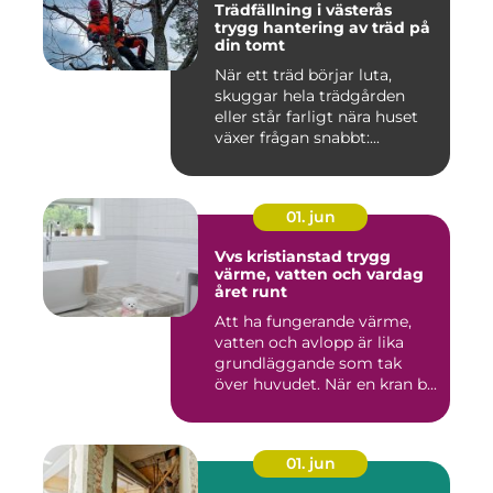
Trädfällning i västerås
trygg hantering av träd på
din tomt
När ett träd börjar luta,
skuggar hela trädgården
eller står farligt nära huset
växer frågan snabbt:...
01. jun
Vvs kristianstad trygg
värme, vatten och vardag
året runt
Att ha fungerande värme,
vatten och avlopp är lika
grundläggande som tak
över huvudet. När en kran b...
01. jun