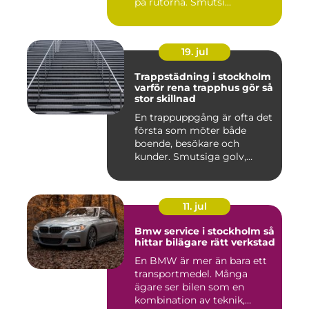
på rutorna. Smutsi...
19. jul
Trappstädning i stockholm
varför rena trapphus gör så
stor skillnad
En trappuppgång är ofta det
första som möter både
boende, besökare och
kunder. Smutsiga golv,
dammig...
11. jul
Bmw service i stockholm så
hittar bilägare rätt verkstad
En BMW är mer än bara ett
transportmedel. Många
ägare ser bilen som en
kombination av teknik,