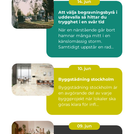
14. jun
Att välja begravningsbyrå i
uddevalla så hittar du
trygghet i en svår tid
När en närstående går bort
hamnar många mitt i en
känslomässig storm.
Samtidigt uppstår en rad
prakt...
10. jun
Byggstädning stockholm
Byggstädning stockholm är
en avgörande del av varje
byggprojekt när lokaler ska
göras klara för infl...
09. jun