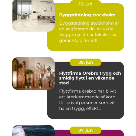
10. jun
Byggstädning stockholm
Byggstädning stockholm är
en avgörande del av varje
byggprojekt när lokaler ska
göras klara för infl...
09. jun
Flyttfirma Örebro trygg och
smidig flytt i en växande
stad
Flyttfirma örebro har blivit
ett återkommande sökord
för privatpersoner som vill
ha en trygg, effekt...
07. jun