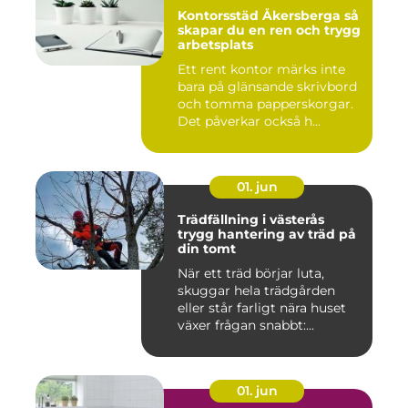
Kontorsstäd Åkersberga så
skapar du en ren och trygg
arbetsplats
Ett rent kontor märks inte
bara på glänsande skrivbord
och tomma papperskorgar.
Det påverkar också h...
01. jun
Trädfällning i västerås
trygg hantering av träd på
din tomt
När ett träd börjar luta,
skuggar hela trädgården
eller står farligt nära huset
växer frågan snabbt:...
01. jun