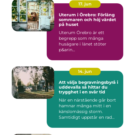
17. jun
Uterum i Örebro: Förläng
sommaren och höj värdet
på huset
Uterum Örebro är ett
begrepp som många
husägare i länet stöter
p&arin...
14. jun
Att välja begravningsbyrå i
uddevalla så hittar du
trygghet i en svår tid
När en närstående går bort
hamnar många mitt i en
känslomässig storm.
Samtidigt uppstår en rad
prakt...