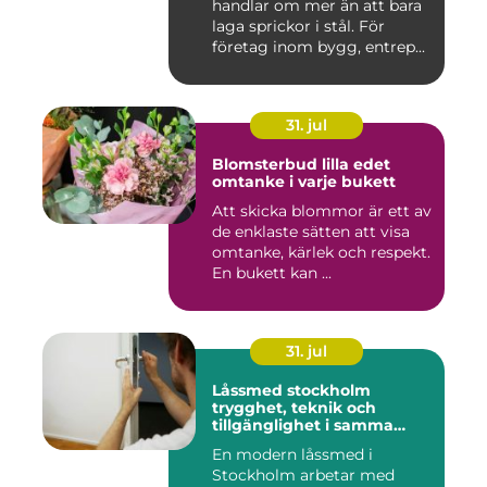
handlar om mer än att bara
laga sprickor i stål. För
företag inom bygg, entrep...
31. jul
Blomsterbud lilla edet
omtanke i varje bukett
Att skicka blommor är ett av
de enklaste sätten att visa
omtanke, kärlek och respekt.
En bukett kan ...
31. jul
Låssmed stockholm
trygghet, teknik och
tillgänglighet i samma
lösning
En modern låssmed i
Stockholm arbetar med