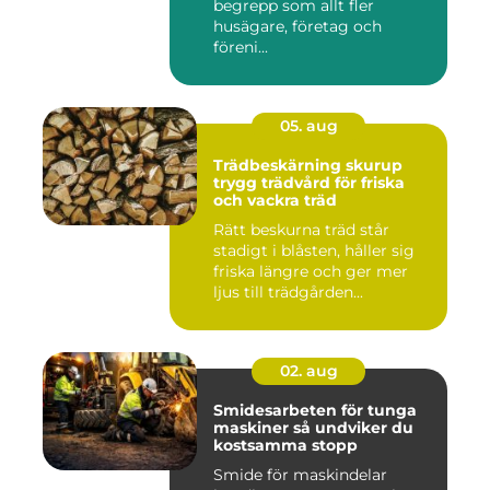
begrepp som allt fler
husägare, företag och
föreni...
05. aug
Trädbeskärning skurup
trygg trädvård för friska
och vackra träd
Rätt beskurna träd står
stadigt i blåsten, håller sig
friska längre och ger mer
ljus till trädgården...
02. aug
Smidesarbeten för tunga
maskiner så undviker du
kostsamma stopp
Smide för maskindelar