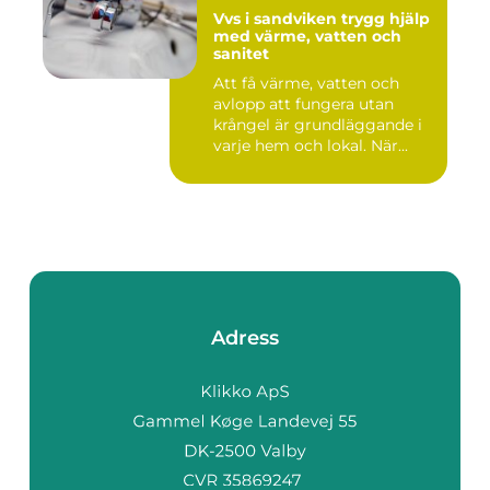
Vvs i sandviken trygg hjälp
med värme, vatten och
sanitet
Att få värme, vatten och
avlopp att fungera utan
krångel är grundläggande i
varje hem och lokal. När...
Adress