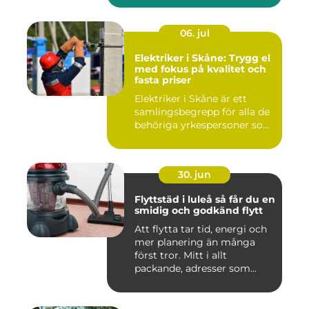
06. jul
Elektriker i Skåne: Trygg el
med fokus på kvalitet och
fasta priser
Elektriker i Skåne är ett
samlingsbegrepp för alla de
behöriga yrkespersoner so...
30. jun
Flyttstäd i luleå så får du en
smidig och godkänd flytt
Att flytta tar tid, energi och
mer planering än många
först tror. Mitt i allt
packande, adresser som...