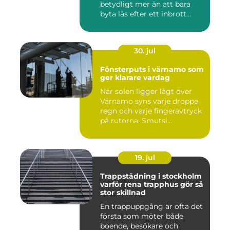
betydligt mer än att bara
byta lås efter ett inbrott
eller...
30. jul
Fönsterputs i värnamo som
ger klarare vardag
När solen ligger lågt över
Värnamo syns varje droppe
regn och varje fingeravtryck
på rutorna. Smutsi...
19. jul
Trappstädning i stockholm
varför rena trapphus gör så
stor skillnad
En trappuppgång är ofta det
första som möter både
boende, besökare och