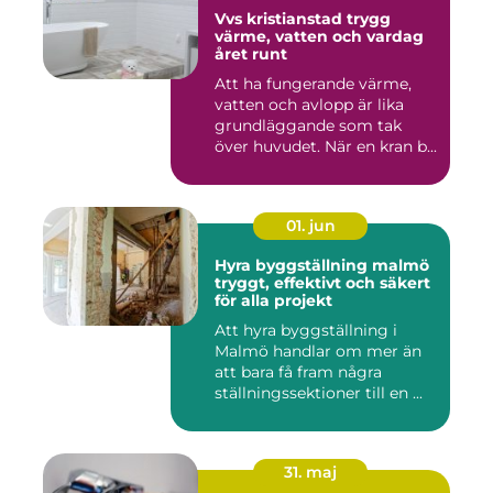
Vvs kristianstad trygg
värme, vatten och vardag
året runt
Att ha fungerande värme,
vatten och avlopp är lika
grundläggande som tak
över huvudet. När en kran b...
01. jun
Hyra byggställning malmö
tryggt, effektivt och säkert
för alla projekt
Att hyra byggställning i
Malmö handlar om mer än
att bara få fram några
ställningssektioner till en ...
31. maj