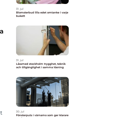
31. jul
Blomsterbud lilla edet omtanke i varje
bukett
ra
31. jul
Låssmed stockholm trygghet, teknik
och tillgänglighet i samma lösning
t
30. jul
Fönsterputs i värnamo som ger klarare