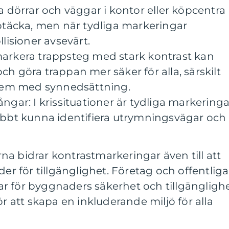
a dörrar och väggar i kontor eller köpcentra
ptäcka, men när tydliga markeringar
lisioner avsevärt.
arkera trappsteg med stark kontrast kan
h göra trappan mer säker för alla, särskilt
 dem med synnedsättning.
ngar: I krissituationer är tydliga markeringa
abbt kunna identifiera utrymningsvägar och
a bidrar kontrastmarkeringar även till att
der för tillgänglighet. Företag och offentliga
r för byggnaders säkerhet och tillgängligh
ör att skapa en inkluderande miljö för alla