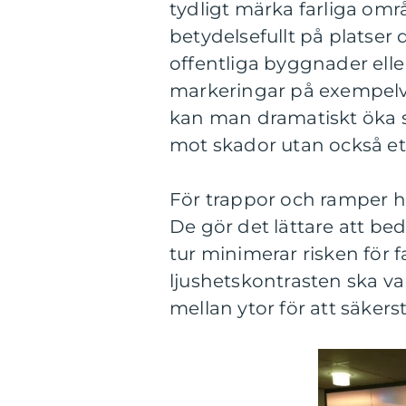
tydligt märka farliga områ
betydelsefullt på platser
offentliga byggnader elle
markeringar på exempelvis 
kan man dramatiskt öka s
mot skador utan också ett
För trappor och ramper ha
De gör det lättare att bed
tur minimerar risken för fa
ljushetskontrasten ska var
mellan ytor för att säkers