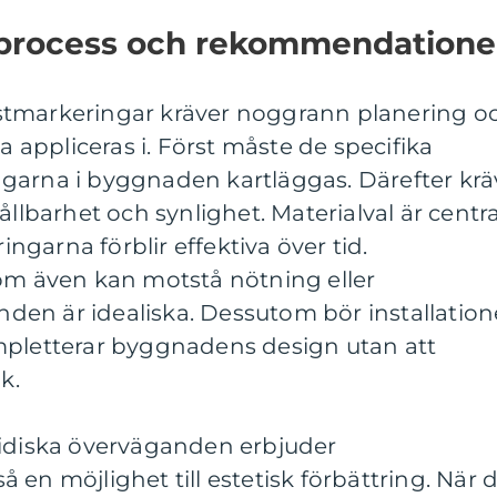
process och rekommendatione
stmarkeringar kräver noggrann planering o
ka appliceras i. Först måste de specifika
garna i byggnaden kartläggas. Därefter krä
ållbarhet och synlighet. Materialval är centra
ringarna förblir effektiva över tid.
som även kan motstå nötning eller
anden är idealiska. Dessutom bör installation
mpletterar byggnadens design utan att
k.
ridiska överväganden erbjuder
en möjlighet till estetisk förbättring. När 