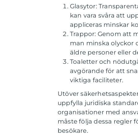
Glasytor: Transparent
kan vara svåra att up
appliceras minskar kol
Trappor: Genom att m
man minska olyckor oc
äldre personer eller
Toaletter och nödutgå
avgörande för att sn
viktiga faciliteter.
Utöver säkerhetsaspektern
uppfylla juridiska standar
organisationer med ansva
måste följa dessa regler f
besökare.