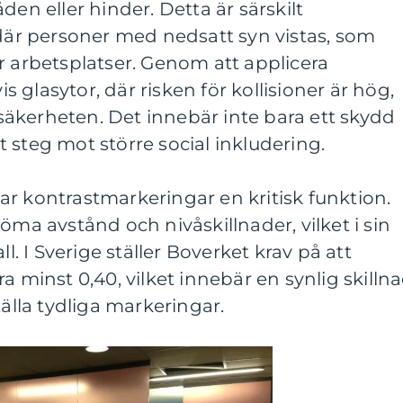
den eller hinder. Detta är särskilt
 där personer med nedsatt syn vistas, som
r arbetsplatser. Genom att applicera
glasytor, där risken för kollisioner är hög,
äkerheten. Det innebär inte bara ett skydd
 steg mot större social inkludering.
r kontrastmarkeringar en kritisk funktion.
öma avstånd och nivåskillnader, vilket i sin
ll. I Sverige ställer Boverket krav på att
a minst 0,40, vilket innebär en synlig skilln
tälla tydliga markeringar.