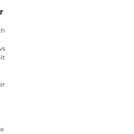
r
ch
vs
lt
er
de