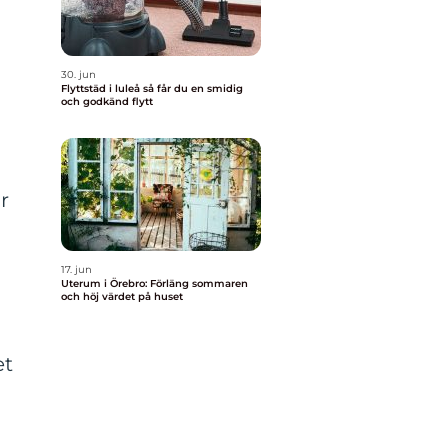
30. jun
Flyttstäd i luleå så får du en smidig
och godkänd flytt
r
17. jun
Uterum i Örebro: Förläng sommaren
och höj värdet på huset
et