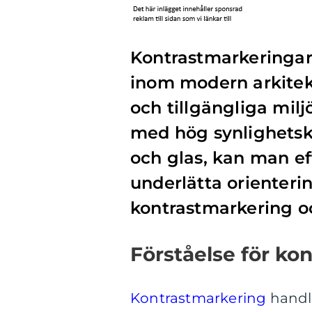
Kontrastmarkeringa
inom modern arkitekt
och tillgängliga mil
med hög synlighetsko
och glas, kan man ef
underlätta orienteri
kontrastmarkering oc
Förståelse för ko
Kontrastmarkering
handla