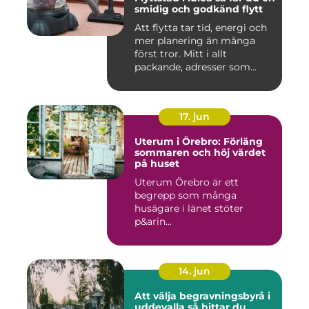
smidig och godkänd flytt
Att flytta tar tid, energi och
mer planering än många
först tror. Mitt i allt
packande, adresser som...
17. jun
Uterum i Örebro: Förläng
sommaren och höj värdet
på huset
Uterum Örebro är ett
begrepp som många
husägare i länet stöter
p&arin...
14. jun
Att välja begravningsbyrå i
uddevalla så hittar du