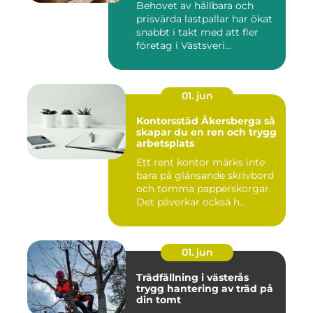
Behovet av hållbara och
prisvärda lastpallar har ökat
snabbt i takt med att fler
företag i Västsveri...
01. jun
Kontorsstäd Åkersberga så
skapar du en ren och trygg
arbetsplats
Ett rent kontor märks inte
bara på glänsande skrivbord
och tomma papperskorgar.
Det påverkar också h...
01. jun
Trädfällning i västerås
trygg hantering av träd på
din tomt