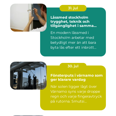
31. jul
Låssmed stockholm
trygghet, teknik och
tillgänglighet i samma
lösning
En modern låssmed i
Stockholm arbetar med
betydligt mer än att bara
byta lås efter ett inbrott
eller...
30. jul
Fönsterputs i värnamo som
ger klarare vardag
När solen ligger lågt över
Värnamo syns varje droppe
regn och varje fingeravtryck
på rutorna. Smutsi...