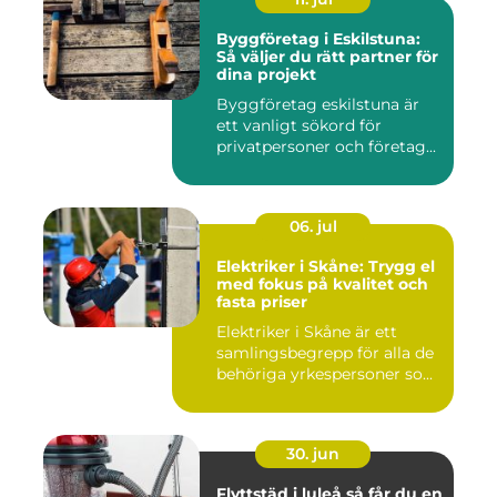
Byggföretag i Eskilstuna:
Så väljer du rätt partner för
dina projekt
Byggföretag eskilstuna är
ett vanligt sökord för
privatpersoner och företag...
06. jul
Elektriker i Skåne: Trygg el
med fokus på kvalitet och
fasta priser
Elektriker i Skåne är ett
samlingsbegrepp för alla de
behöriga yrkespersoner so...
30. jun
Flyttstäd i luleå så får du en