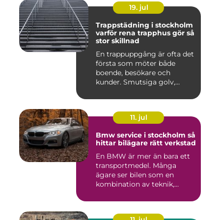
19. jul
Trappstädning i stockholm
varför rena trapphus gör så
stor skillnad
En trappuppgång är ofta det
första som möter både
boende, besökare och
kunder. Smutsiga golv,
dammig...
11. jul
Bmw service i stockholm så
hittar bilägare rätt verkstad
En BMW är mer än bara ett
transportmedel. Många
ägare ser bilen som en
kombination av teknik,
komfor...
11. jul