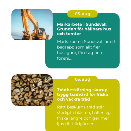
05. aug
Markarbete i Sundsvall:
Grunden för hållbara hus
och tomter
Markarbete i Sundsvall är ett
begrepp som allt fler
husägare, företag och
föreni...
05. aug
Trädbeskärning skurup
trygg trädvård för friska
och vackra träd
Rätt beskurna träd står
stadigt i blåsten, håller sig
friska längre och ger mer
ljus till trädgården...