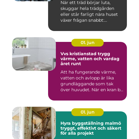
När ett träd börjar luta,
skuggar hela trädgården
eller står farligt nära huset
växer frågan snabbt:...
01. jun
Vvs kristianstad trygg
värme, vatten och vardag
året runt
Att ha fungerande värme,
vatten och avlopp är lika
grundläggande som tak
över huvudet. När en kran b...
01. jun
Hyra byggställning malmö
tryggt, effektivt och säkert
för alla projekt