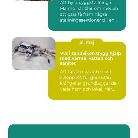
Att hyra byggställning i
Malmö handlar om mer än
att bara få fram några
ställningssektioner till en ...
31. maj
Vvs i sandviken trygg hjälp
med värme, vatten och
sanitet
Att få värme, vatten och
avlopp att fungera utan
krångel är grundläggande i
varje hem och lokal. När...