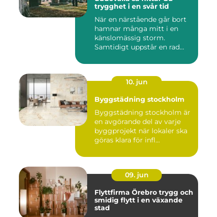
trygghet i en svår tid
När en närstående går bort
hamnar många mitt i en
känslomässig storm.
Samtidigt uppstår en rad
prakt...
10. jun
Byggstädning stockholm
Byggstädning stockholm är
en avgörande del av varje
byggprojekt när lokaler ska
göras klara för infl...
09. jun
Flyttfirma Örebro trygg och
smidig flytt i en växande
stad