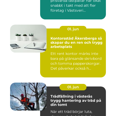
prisvärda lastpallar har ökat
snabbt i takt med att fler
företag i Västsveri...
01. jun
Kontorsstäd Åkersberga så
skapar du en ren och trygg
arbetsplats
Ett rent kontor märks inte
bara på glänsande skrivbord
och tomma papperskorgar.
Det påverkar också h...
01. jun
Trädfällning i västerås
trygg hantering av träd på
din tomt
När ett träd börjar luta,