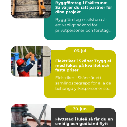
Byggföretag i Eskilstuna:
Så väljer du rätt partner för
dina projekt
Byggföretag eskilstuna är
ett vanligt sökord för
privatpersoner och företag...
06. jul
Elektriker i Skåne: Trygg el
med fokus på kvalitet och
fasta priser
Elektriker i Skåne är ett
samlingsbegrepp för alla de
behöriga yrkespersoner so...
30. jun
Flyttstäd i luleå så får du en
smidig och godkänd flytt