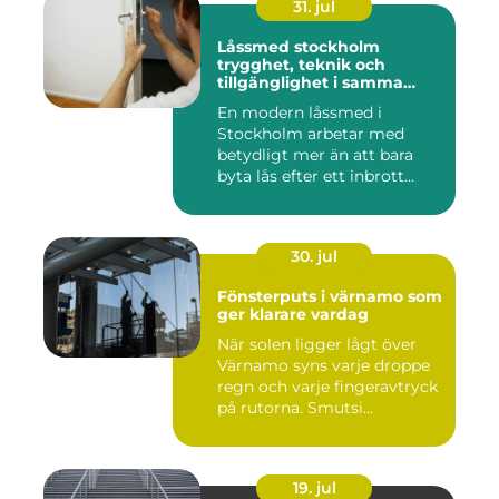
31. jul
Låssmed stockholm
trygghet, teknik och
tillgänglighet i samma
lösning
En modern låssmed i
Stockholm arbetar med
betydligt mer än att bara
byta lås efter ett inbrott
eller...
30. jul
Fönsterputs i värnamo som
ger klarare vardag
När solen ligger lågt över
Värnamo syns varje droppe
regn och varje fingeravtryck
på rutorna. Smutsi...
19. jul