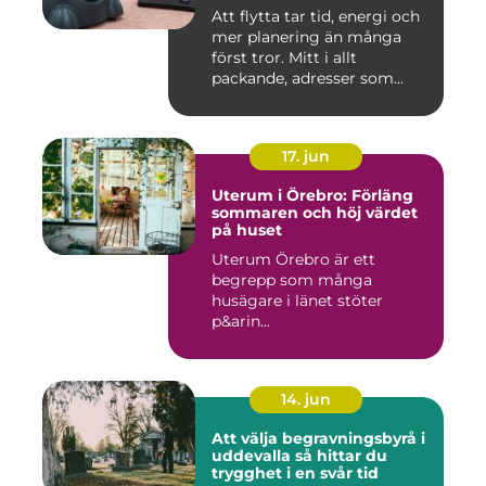
Att flytta tar tid, energi och
mer planering än många
först tror. Mitt i allt
packande, adresser som...
17. jun
Uterum i Örebro: Förläng
sommaren och höj värdet
på huset
Uterum Örebro är ett
begrepp som många
husägare i länet stöter
p&arin...
14. jun
Att välja begravningsbyrå i
uddevalla så hittar du
trygghet i en svår tid