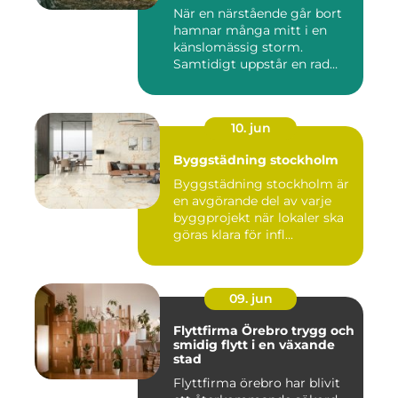
När en närstående går bort
hamnar många mitt i en
känslomässig storm.
Samtidigt uppstår en rad
prakt...
10. jun
Byggstädning stockholm
Byggstädning stockholm är
en avgörande del av varje
byggprojekt när lokaler ska
göras klara för infl...
09. jun
Flyttfirma Örebro trygg och
smidig flytt i en växande
stad
Flyttfirma örebro har blivit