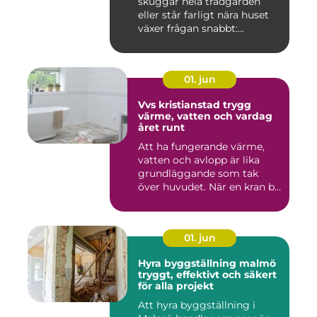
skuggar hela trädgården
eller står farligt nära huset
växer frågan snabbt:...
01. jun
Vvs kristianstad trygg
värme, vatten och vardag
året runt
Att ha fungerande värme,
vatten och avlopp är lika
grundläggande som tak
över huvudet. När en kran b...
01. jun
Hyra byggställning malmö
tryggt, effektivt och säkert
för alla projekt
Att hyra byggställning i