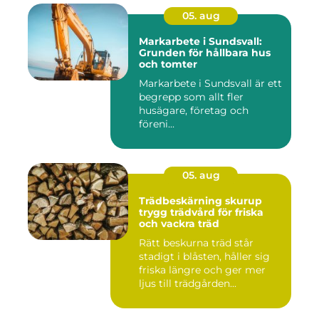
05. aug
Markarbete i Sundsvall:
Grunden för hållbara hus
och tomter
Markarbete i Sundsvall är ett
begrepp som allt fler
husägare, företag och
föreni...
05. aug
Trädbeskärning skurup
trygg trädvård för friska
och vackra träd
Rätt beskurna träd står
stadigt i blåsten, håller sig
friska längre och ger mer
ljus till trädgården...