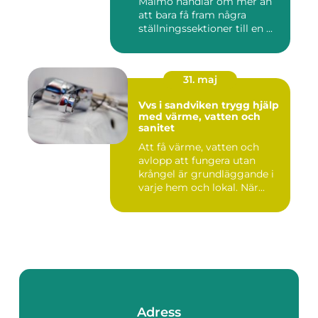
Malmö handlar om mer än
att bara få fram några
ställningssektioner till en ...
31. maj
Vvs i sandviken trygg hjälp
med värme, vatten och
sanitet
Att få värme, vatten och
avlopp att fungera utan
krångel är grundläggande i
varje hem och lokal. När...
Adress