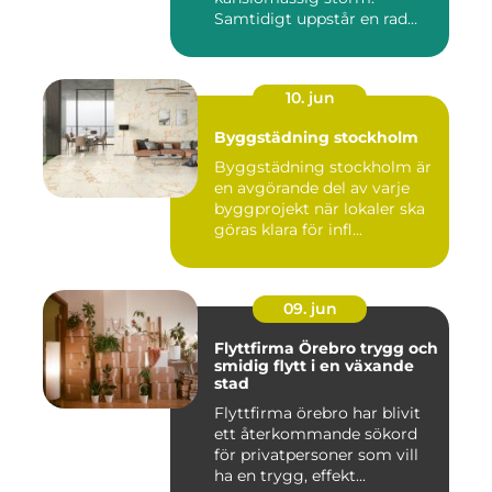
Samtidigt uppstår en rad
prakt...
10. jun
Byggstädning stockholm
Byggstädning stockholm är
en avgörande del av varje
byggprojekt när lokaler ska
göras klara för infl...
09. jun
Flyttfirma Örebro trygg och
smidig flytt i en växande
stad
Flyttfirma örebro har blivit
ett återkommande sökord
för privatpersoner som vill
ha en trygg, effekt...