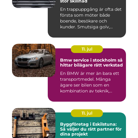
stor skillnad
En trappuppgång är ofta det
första som möter både
boende, besökare och
kunder. Smutsiga golv,
dammig...
11. jul
Bmw service i stockholm så
hittar bilägare rätt verkstad
En BMW är mer än bara ett
transportmedel. Många
ägare ser bilen som en
kombination av teknik,
komfor...
11. jul
Byggföretag i Eskilstuna:
Så väljer du rätt partner för
dina projekt