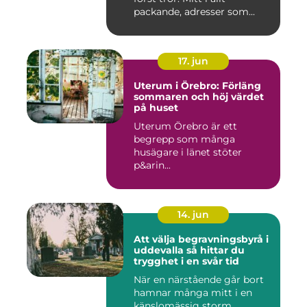
packande, adresser som...
17. jun
Uterum i Örebro: Förläng
sommaren och höj värdet
på huset
Uterum Örebro är ett
begrepp som många
husägare i länet stöter
p&arin...
14. jun
Att välja begravningsbyrå i
uddevalla så hittar du
trygghet i en svår tid
När en närstående går bort
hamnar många mitt i en
känslomässig storm.