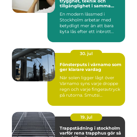
trygghet, teknik och
tillgänglighet i samma
lösning
En modern låssmed i
Stockholm arbetar med
betydligt mer än att bara
byta lås efter ett inbrott
eller...
30. jul
Fönsterputs i värnamo som
ger klarare vardag
När solen ligger lågt över
Värnamo syns varje droppe
regn och varje fingeravtryck
på rutorna. Smutsi...
19. jul
Trappstädning i stockholm
varför rena trapphus gör så