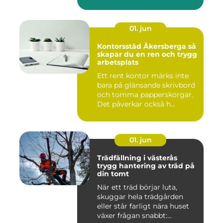
01. jun
Kontorsstäd Åkersberga så
skapar du en ren och trygg
arbetsplats
Ett rent kontor märks inte
bara på glänsande skrivbord
och tomma papperskorgar.
Det påverkar också h...
01. jun
Trädfällning i västerås
trygg hantering av träd på
din tomt
När ett träd börjar luta,
skuggar hela trädgården
eller står farligt nära huset
växer frågan snabbt:...