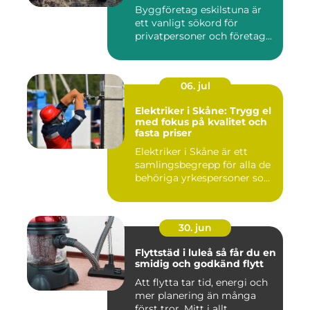
Byggföretag eskilstuna är
ett vanligt sökord för
privatpersoner och företag...
06. jul
Elektriker i Skåne: Trygg el
med fokus på kvalitet och
fasta priser
Elektriker i Skåne är ett
samlingsbegrepp för alla de
behöriga yrkespersoner so...
30. jun
Flyttstäd i luleå så får du en
smidig och godkänd flytt
Att flytta tar tid, energi och
mer planering än många
först tror. Mitt i allt