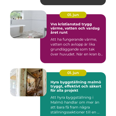
01. jun
Vvs kristianstad trygg
värme, vatten och vardag
året runt
Att ha fungerande värme,
vatten och avlopp är lika
grundläggande som tak
över huvudet. När en kran b...
01. jun
Hyra byggställning malmö
tryggt, effektivt och säkert
för alla projekt
Att hyra byggställning i
Malmö handlar om mer än
att bara få fram några
ställningssektioner till en ...