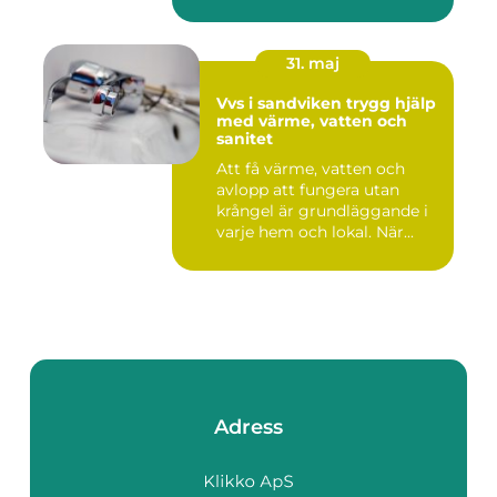
31. maj
Vvs i sandviken trygg hjälp
med värme, vatten och
sanitet
Att få värme, vatten och
avlopp att fungera utan
krångel är grundläggande i
varje hem och lokal. När...
Adress