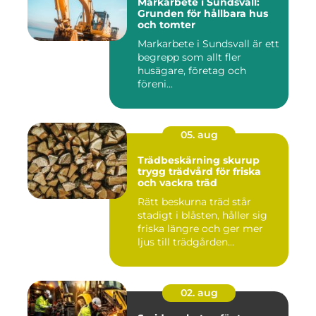
Markarbete i Sundsvall:
Grunden för hållbara hus
och tomter
Markarbete i Sundsvall är ett
begrepp som allt fler
husägare, företag och
föreni...
05. aug
Trädbeskärning skurup
trygg trädvård för friska
och vackra träd
Rätt beskurna träd står
stadigt i blåsten, håller sig
friska längre och ger mer
ljus till trädgården...
02. aug