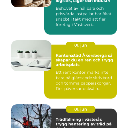
logistik, lager och industri
Behovet av hållbara och
prisvärda lastpallar har ökat
snabbt i takt med att fler
företag i Västsveri...
01. jun
Kontorsstäd Åkersberga så
skapar du en ren och trygg
arbetsplats
Ett rent kontor märks inte
bara på glänsande skrivbord
och tomma papperskorgar.
Det påverkar också h...
01. jun
Trädfällning i västerås
trygg hantering av träd på