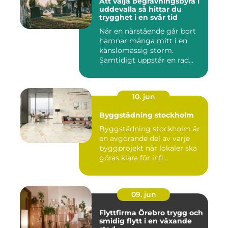
Att välja begravningsbyrå i
uddevalla så hittar du
trygghet i en svår tid
När en närstående går bort
hamnar många mitt i en
känslomässig storm.
Samtidigt uppstår en rad
prakt...
10. jun
Byggstädning stockholm
Byggstädning stockholm är
en avgörande del av varje
byggprojekt när lokaler ska
göras klara för infl...
09. jun
Flyttfirma Örebro trygg och
smidig flytt i en växande