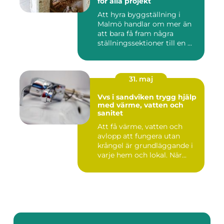
för alla projekt
Att hyra byggställning i
Malmö handlar om mer än
att bara få fram några
ställningssektioner till en ...
31. maj
Vvs i sandviken trygg hjälp
med värme, vatten och
sanitet
Att få värme, vatten och
avlopp att fungera utan
krångel är grundläggande i
varje hem och lokal. När...