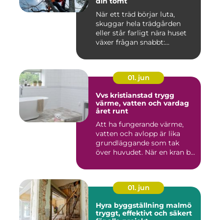
din tomt
När ett träd börjar luta,
skuggar hela trädgården
eller står farligt nära huset
växer frågan snabbt:...
01. jun
Vvs kristianstad trygg
värme, vatten och vardag
året runt
Att ha fungerande värme,
vatten och avlopp är lika
grundläggande som tak
över huvudet. När en kran b...
01. jun
Hyra byggställning malmö
tryggt, effektivt och säkert