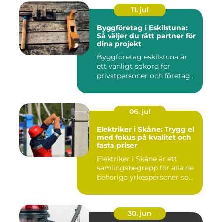
11. jul
Byggföretag i Eskilstuna:
Så väljer du rätt partner för
dina projekt
Byggföretag eskilstuna är
ett vanligt sökord för
privatpersoner och företag...
06. jul
Elektriker i Skåne: Trygg el
med fokus på kvalitet och
fasta priser
Elektriker i Skåne är ett
samlingsbegrepp för alla de
behöriga yrkespersoner so...
30. jun