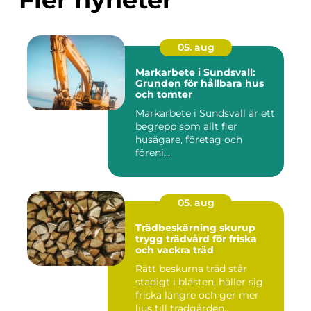
05. aug
Markarbete i Sundsvall:
Grunden för hållbara hus
och tomter
Markarbete i Sundsvall är ett
begrepp som allt fler
husägare, företag och
föreni...
05. aug
Trädbeskärning skurup
trygg trädvård för friska
och vackra träd
Rätt beskurna träd står
stadigt i blåsten, håller sig
friska längre och ger mer
ljus till trädgården...