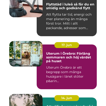
Flyttstäd i luleå så får du en
smidig och godkänd flytt
Att flytta tar tid, energi och
mer planering än många
först tror. Mitt i allt
packande, adresser som...
17. jun
Uterum i Örebro: Förläng
sommaren och höj värdet
på huset
Uterum Örebro är ett
begrepp som många
husägare i länet stöter
p&arin...
14. jun