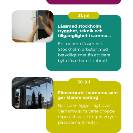
31. jul
Låssmed stockholm
trygghet, teknik och
tillgänglighet i samma
lösning
En modern låssmed i
Stockholm arbetar med
betydligt mer än att bara
byta lås efter ett inbrott
eller...
30. jul
Fönsterputs i värnamo som
ger klarare vardag
När solen ligger lågt över
Värnamo syns varje droppe
regn och varje fingeravtryck
på rutorna. Smutsi...