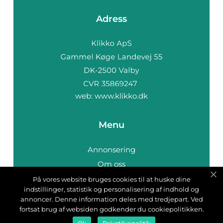
Adress
web:
www.klikko.dk
Menu
Annonsering
Om oss
Cookies
På vores website bruges cookies til at huske dine
indstillinger, statistik og personalisering af indhold og
Kontakta oss
annoncer. Denne information deles med tredjepart. Ved
Sitemap
fortsat brug af websiden godkender du cookiepolitikken.