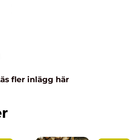
äs fler inlägg här
er