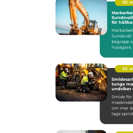
05. 
Markarbet
Sundsval
för hållb
tomter
Markarbet
Sundsvall 
begrepp so
husägare,
föreni...
02. 
Smidesar
tunga mask
undviker
kostsamm
Smide för
maskindel
om mer än
laga sprick
För föret
bygg, entr