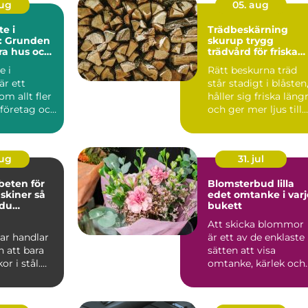
aug
05. aug
e i
Trädbeskärning
l: Grunden
skurup trygg
ara hus och
trädvård för friska
och vackra träd
e i
Rätt beskurna träd
är ett
står stadigt i blåsten
m allt fler
håller sig friska läng
 företag och
och ger mer ljus till
trädgården...
aug
31. jul
beten för
Blomsterbud lilla
iner så
edet omtanke i varje
 du
bukett
a stopp
Att skicka blommor
ar handlar
är ett av de enklaste
 att bara
sätten att visa
or i stål.
omtanke, kärlek och
ag inom
respekt. En bukett
ep...
kan ...