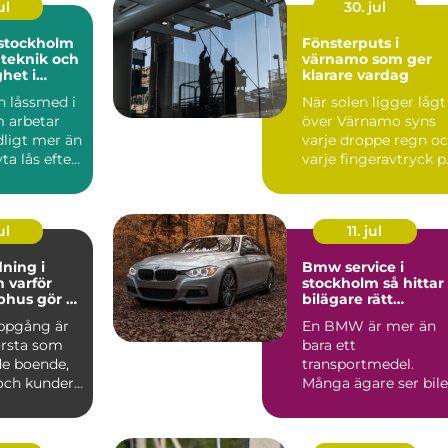
ul
30. jul
stockholm
Fönsterputs i
 teknik och
värnamo som ger
ghet i
klarare vardag
sning
 låssmed i
När solen ligger lågt
 arbetar
över Värnamo syns
ligt mer än
varje droppe regn o
ta lås efter
varje fingeravtryck p
eller...
rutorna. Smutsi...
ul
11. jul
ning i
Bmw service i
ör
stockholm så hittar
phus gör så
bilägare rätt
nad
verkstad
ppgång är
En BMW är mer än
örsta som
bara ett
e boende,
transportmedel.
och kunder.
Många ägare ser bil
golv,
som en kombination
av teknik, komfor...