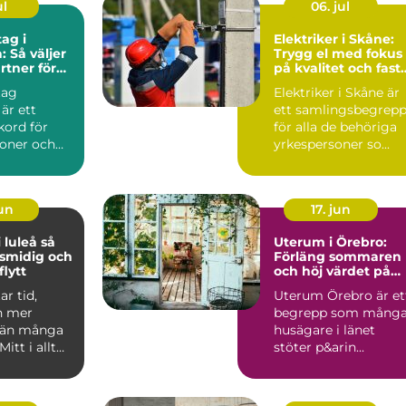
ul
06. jul
ag i
Elektriker i Skåne:
: Så väljer
Trygg el med fokus
rtner för
på kvalitet och fast
ekt
priser
tag
Elektriker i Skåne är
 är ett
ett samlingsbegrep
kord för
för alla de behöriga
soner och
yrkespersoner so...
jun
17. jun
luleå så
Uterum i Örebro:
 smidig och
Förläng sommaren
lytt
och höj värdet på
huset
ar tid,
Uterum Örebro är et
h mer
begrepp som mång
 än många
husägare i länet
Mitt i allt
stöter p&arin...
 adresser