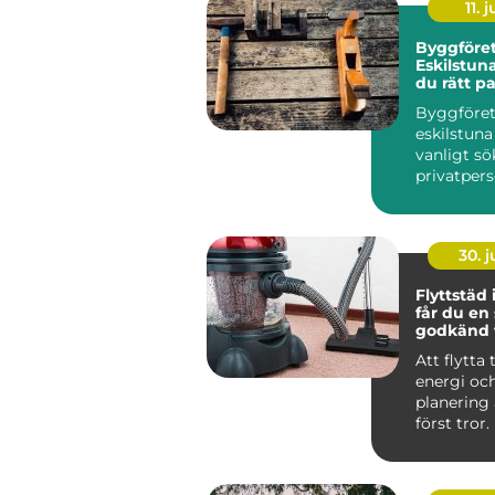
11. j
Byggföret
Eskilstuna
du rätt pa
dina proj
Byggföre
eskilstuna
vanligt sö
privatper
företag...
30. 
Flyttstäd i 
får du en
godkänd f
Att flytta t
energi oc
planering
först tror. 
packande,
som...