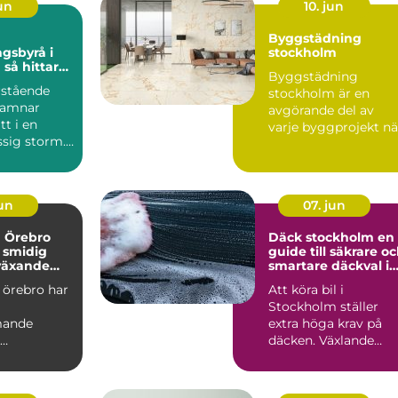
jun
10. jun
Byggstädning
gsbyrå i
stockholm
ar
Byggstädning
et i en svår
rstående
stockholm är en
hamnar
avgörande del av
t i en
varje byggprojekt nä
sig storm.
lokaler ska göras kla
 uppstår en
för infl...
jun
07. jun
a Örebro
Däck stockholm en
 smidig
guide till säkrare o
 växande
smartare däckval i
huvudstaden
 örebro har
Att köra bil i
Stockholm ställer
mande
extra höga krav på
däcken. Växlande
soner som
väder, trånga gator,
trygg,
kökörning ...