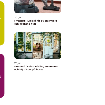
a
30. jun
Flyttstäd i luleå så får du en smidig
och godkänd flytt
p
17. jun
Uterum i Örebro: Förläng sommaren
och höj värdet på huset
t
a