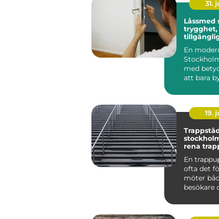
31. j
Låssmed 
trygghet,
tillgängli
samma lö
En modern
Stockholm
med betyd
att bara by
ett inbrott 
19. j
Trappstäd
stockholm varf
rena trap
stor skill
En trappu
ofta det f
möter båd
besökare 
Smutsiga 
dammig...