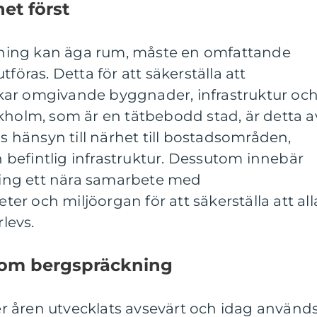
et först
ning kan äga rum, måste en omfattande
föras. Detta för att säkerställa att
kar omgivande byggnader, infrastruktur oc
kholm, som är en tätbebodd stad, är detta a
as hänsyn till närhet till bostadsområden,
befintlig infrastruktur. Dessutom innebär
ing ett nära samarbete med
r och miljöorgan för att säkerställa att all
rlevs.
nom bergspräckning
 åren utvecklats avsevärt och idag använd