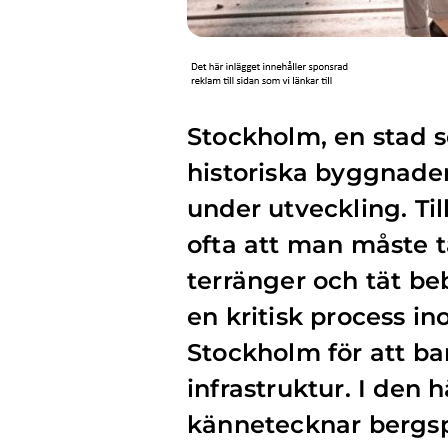
Stockholm, en stad s
historiska byggnader
under utveckling. Til
ofta att man måste 
terränger och tät be
en kritisk process i
Stockholm för att ba
infrastruktur. I den 
kännetecknar bergsp