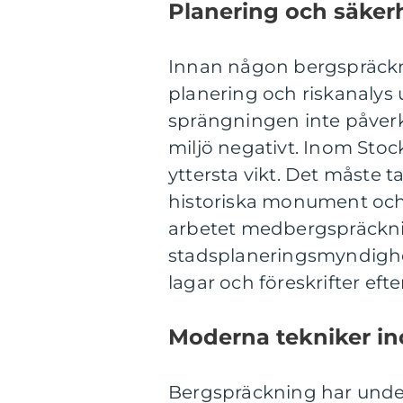
Planering och säkerh
Innan någon bergspräck
planering och riskanalys ut
sprängningen inte påver
miljö negativt. Inom Stoc
yttersta vikt. Det måste t
historiska monument och 
arbetet medbergspräckn
stadsplaneringsmyndighete
lagar och föreskrifter efte
Moderna tekniker i
Bergspräckning har under