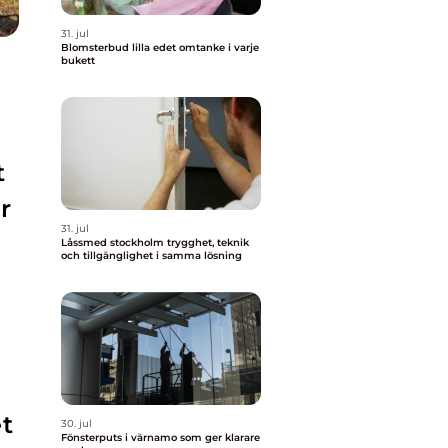
31. jul
Blomsterbud lilla edet omtanke i varje
bukett
t
r
31. jul
Låssmed stockholm trygghet, teknik
och tillgänglighet i samma lösning
t
30. jul
Fönsterputs i värnamo som ger klarare