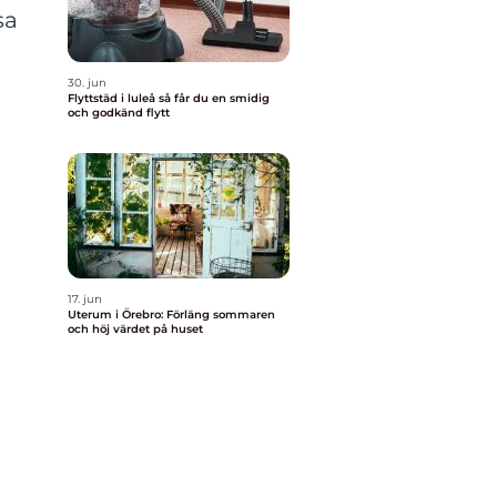
sa
30. jun
Flyttstäd i luleå så får du en smidig
och godkänd flytt
17. jun
Uterum i Örebro: Förläng sommaren
och höj värdet på huset