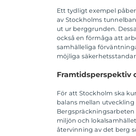
Ett tydligt exempel påb
av Stockholms tunnelbane
ut ur berggrunden. Dessa 
också en förmåga att arb
samhälleliga förväntning
möjliga säkerhetsstandar
Framtidsperspektiv 
För att Stockholm ska kun
balans mellan utveckling
Bergspräckningsarbeten g
miljön och lokalsamhälle
återvinning av det berg s