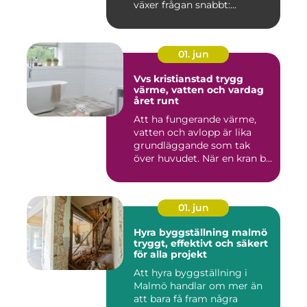
växer frågan snabbt:...
01. jun
Vvs kristianstad trygg
värme, vatten och vardag
året runt
Att ha fungerande värme,
vatten och avlopp är lika
grundläggande som tak
över huvudet. När en kran b...
01. jun
Hyra byggställning malmö
tryggt, effektivt och säkert
för alla projekt
Att hyra byggställning i
Malmö handlar om mer än
att bara få fram några