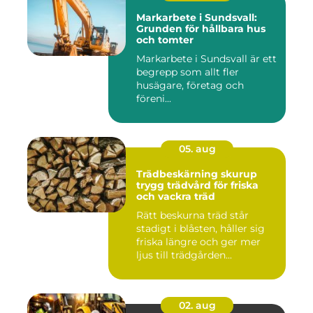
Markarbete i Sundsvall:
Grunden för hållbara hus
och tomter
Markarbete i Sundsvall är ett
begrepp som allt fler
husägare, företag och
föreni...
05. aug
Trädbeskärning skurup
trygg trädvård för friska
och vackra träd
Rätt beskurna träd står
stadigt i blåsten, håller sig
friska längre och ger mer
ljus till trädgården...
02. aug