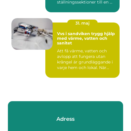
ställningssektioner till en ...
31. maj
Vvs i sandviken trygg hjälp
med värme, vatten och
sanitet
Att få värme, vatten och
avlopp att fungera utan
krångel är grundläggande i
varje hem och lokal. När...
Adress