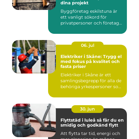
dina projekt
Byggföretag eskilstuna är
ett vanligt sökord för
privatpersoner och företag...
06. jul
Elektriker i Skåne: Trygg el
med fokus på kvalitet och
fasta priser
Elektriker i Skåne är ett
samlingsbegrepp för alla de
behöriga yrkespersoner so...
30. jun
Flyttstäd i luleå så får du en
smidig och godkänd flytt
Att flytta tar tid, energi och