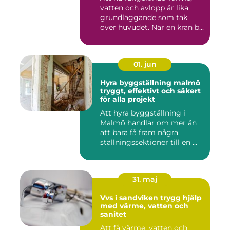
vatten och avlopp är lika
grundläggande som tak
över huvudet. När en kran b...
01. jun
Hyra byggställning malmö
tryggt, effektivt och säkert
för alla projekt
Att hyra byggställning i
Malmö handlar om mer än
att bara få fram några
ställningssektioner till en ...
31. maj
Vvs i sandviken trygg hjälp
med värme, vatten och
sanitet
Att få värme, vatten och