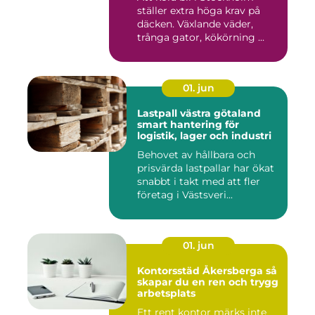
ställer extra höga krav på
däcken. Växlande väder,
trånga gator, kökörning ...
01. jun
Lastpall västra götaland
smart hantering för
logistik, lager och industri
Behovet av hållbara och
prisvärda lastpallar har ökat
snabbt i takt med att fler
företag i Västsveri...
01. jun
Kontorsstäd Åkersberga så
skapar du en ren och trygg
arbetsplats
Ett rent kontor märks inte