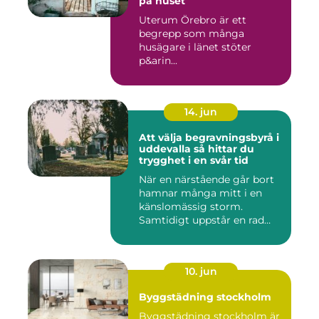
på huset
Uterum Örebro är ett
begrepp som många
husägare i länet stöter
p&arin...
14. jun
Att välja begravningsbyrå i
uddevalla så hittar du
trygghet i en svår tid
När en närstående går bort
hamnar många mitt i en
känslomässig storm.
Samtidigt uppstår en rad
prakt...
10. jun
Byggstädning stockholm
Byggstädning stockholm är