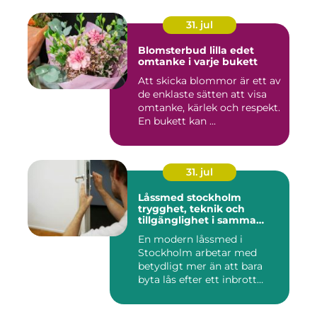
31. jul
Blomsterbud lilla edet
omtanke i varje bukett
Att skicka blommor är ett av
de enklaste sätten att visa
omtanke, kärlek och respekt.
En bukett kan ...
31. jul
Låssmed stockholm
trygghet, teknik och
tillgänglighet i samma
lösning
En modern låssmed i
Stockholm arbetar med
betydligt mer än att bara
byta lås efter ett inbrott
eller...