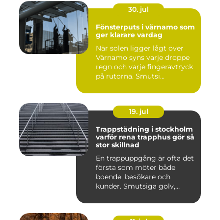
30. jul
Fönsterputs i värnamo som
ger klarare vardag
När solen ligger lågt över
Värnamo syns varje droppe
regn och varje fingeravtryck
på rutorna. Smutsi...
19. jul
Trappstädning i stockholm
varför rena trapphus gör så
stor skillnad
En trappuppgång är ofta det
första som möter både
boende, besökare och
kunder. Smutsiga golv,
dammig...