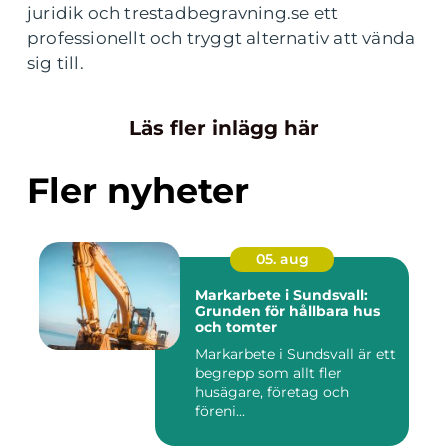
juridik och trestadbegravning.se ett
professionellt och tryggt alternativ att vända
sig till.
Läs fler inlägg här
Fler nyheter
05. aug
Markarbete i Sundsvall:
Grunden för hållbara hus
och tomter
Markarbete i Sundsvall är ett
begrepp som allt fler
husägare, företag och
föreni...