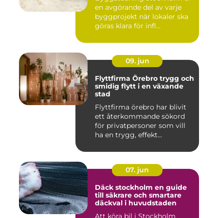
en avgörande del av varje
byggprojekt när lokaler ska
göras klara för infl...
09. jun
Flyttfirma Örebro trygg och
smidig flytt i en växande
stad
Flyttfirma örebro har blivit
ett återkommande sökord
för privatpersoner som vill
ha en trygg, effekt...
07. jun
Däck stockholm en guide
till säkrare och smartare
däckval i huvudstaden
Att köra bil i Stockholm