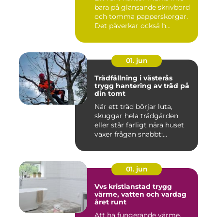
bara på glänsande skrivbord
och tomma papperskorgar.
Det påverkar också h...
01. jun
Trädfällning i västerås
trygg hantering av träd på
din tomt
När ett träd börjar luta,
skuggar hela trädgården
eller står farligt nära huset
växer frågan snabbt:...
01. jun
Vvs kristianstad trygg
värme, vatten och vardag
året runt
Att ha fungerande värme,