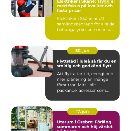
Elektriker i Skåne: Trygg el
med fokus på kvalitet och
fasta priser
Elektriker i Skåne är ett
samlingsbegrepp för alla de
behöriga yrkespersoner so...
30. jun
Flyttstäd i luleå så får du en
smidig och godkänd flytt
Att flytta tar tid, energi och
mer planering än många
först tror. Mitt i allt
packande, adresser som...
17. jun
Uterum i Örebro: Förläng
sommaren och höj värdet