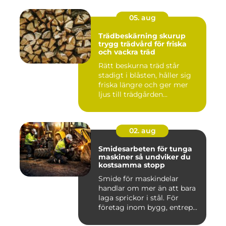
05. aug
Trädbeskärning skurup
trygg trädvård för friska
och vackra träd
Rätt beskurna träd står
stadigt i blåsten, håller sig
friska längre och ger mer
ljus till trädgården...
02. aug
Smidesarbeten för tunga
maskiner så undviker du
kostsamma stopp
Smide för maskindelar
handlar om mer än att bara
laga sprickor i stål. För
företag inom bygg, entrep...