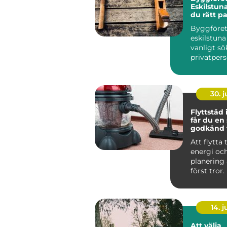
Eskilstuna
du rätt pa
dina proj
Byggföre
eskilstuna
vanligt sö
privatper
företag...
30. 
Flyttstäd i 
får du en
godkänd f
Att flytta t
energi oc
planering
först tror. 
packande,
som...
14. 
Att välja