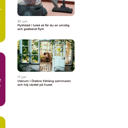
a
p
30. jun
Flyttstäd i luleå så får du en smidig
och godkänd flytt
17. jun
t
Uterum i Örebro: Förläng sommaren
a
och höj värdet på huset