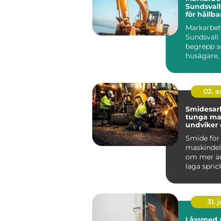
Sundsval
för hållb
tomter
Markarbet
Sundsvall 
begrepp so
husägare,
föreni...
02. 
Smidesar
tunga mask
undviker
kostsamm
Smide för
maskindel
om mer än
laga sprick
För föret
bygg, entr
31. j
Låssmed 