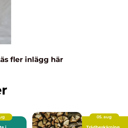
äs fler inlägg här
er
aug
05. aug
e i
Trädbeskärning