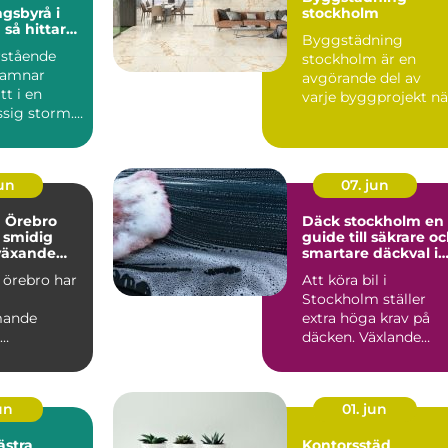
gsbyrå i
stockholm
ar
Byggstädning
et i en svår
rstående
stockholm är en
hamnar
avgörande del av
t i en
varje byggprojekt nä
sig storm.
lokaler ska göras kla
 uppstår en
för infl...
jun
07. jun
a Örebro
Däck stockholm en
 smidig
guide till säkrare o
 växande
smartare däckval i
huvudstaden
 örebro har
Att köra bil i
Stockholm ställer
mande
extra höga krav på
däcken. Växlande
soner som
väder, trånga gator,
trygg,
kökörning ...
jun
01. jun
ästra
Kontorsstäd