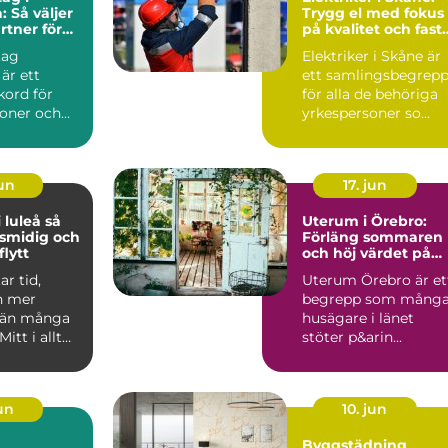
: Så väljer
Trygg el med fokus
rtner för
på kvalitet och fast
ekt
priser
tag
Elektriker i Skåne är
 är ett
ett samlingsbegrep
kord för
för alla de behöriga
soner och
yrkespersoner so...
jun
17. jun
luleå så
Uterum i Örebro:
 smidig och
Förläng sommaren
lytt
och höj värdet på
huset
ar tid,
Uterum Örebro är et
h mer
begrepp som mång
 än många
husägare i länet
Mitt i allt
stöter p&arin...
 adresser
jun
10. jun
Byggstädning