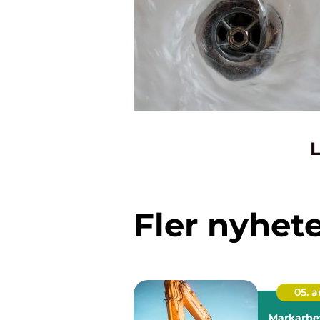
L
Fler nyhet
05. 
Markarbet