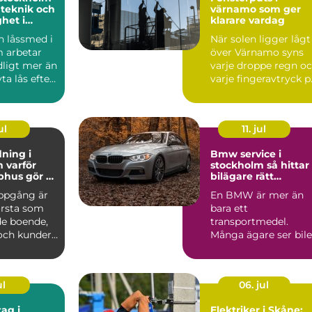
 teknik och
värnamo som ger
ghet i
klarare vardag
sning
 låssmed i
När solen ligger lågt
 arbetar
över Värnamo syns
ligt mer än
varje droppe regn o
ta lås efter
varje fingeravtryck p
eller...
rutorna. Smutsi...
ul
11. jul
ning i
Bmw service i
ör
stockholm så hittar
phus gör så
bilägare rätt
nad
verkstad
ppgång är
En BMW är mer än
örsta som
bara ett
e boende,
transportmedel.
och kunder.
Många ägare ser bil
golv,
som en kombination
av teknik, komfor...
ul
06. jul
ag i
Elektriker i Skåne: