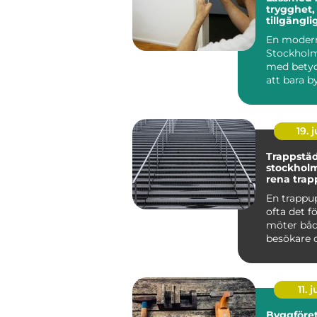
trygghet,
tillgängli
samma lö
En modern
Stockholm
med betyd
att bara by
ett inbrott 
19. j
Trappstäd
stockholm varf
rena trap
stor skill
En trappu
ofta det f
möter båd
besökare 
Smutsiga 
dammig...
11. j
Byggföret