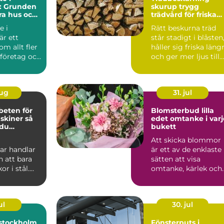
l: Grunden
skurup trygg
ara hus och
trädvård för friska
och vackra träd
e i
Rätt beskurna träd
är ett
står stadigt i blåsten
m allt fler
håller sig friska läng
 företag och
och ger mer ljus till
trädgården...
aug
31. jul
beten för
Blomsterbud lilla
iner så
edet omtanke i varje
 du
bukett
a stopp
Att skicka blommor
ar handlar
är ett av de enklaste
 att bara
sätten att visa
or i stål.
omtanke, kärlek och
ag inom
respekt. En bukett
ep...
kan ...
ul
30. jul
stockholm
Fönsterputs i