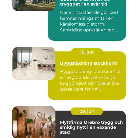
trygghet i en svår tid
När en närstående går bort
hamnar många mitt i en
känslomässig storm.
Samtidigt uppstår en rad
prakt...
10. jun
Byggstädning stockholm
Byggstädning stockholm är
en avgörande del av varje
byggprojekt när lokaler ska
göras klara för infl...
09. jun
Flyttfirma Örebro trygg och
smidig flytt i en växande
stad