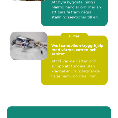
Att hyra byggställning i
Malmö handlar om mer än
att bara få fram några
ställningssektioner till en ...
31. maj
Vvs i sandviken trygg hjälp
med värme, vatten och
sanitet
Att få värme, vatten och
avlopp att fungera utan
krångel är grundläggande i
varje hem och lokal. När...