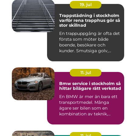
19. jul
Trappstädning i stockholm
varför rena trapphus gör så
stor skillnad
En trappuppgång är ofta det
första som möter både
boende, besökare och
kunder. Smutsiga golv,
dammig...
11. jul
Bmw service i stockholm så
hittar bilägare rätt verkstad
En BMW är mer än bara ett
transportmedel. Många
ägare ser bilen som en
kombination av teknik,
komfor...
11. jul