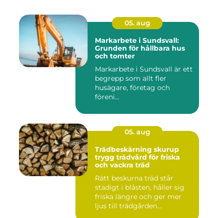
05. aug
Markarbete i Sundsvall:
Grunden för hållbara hus
och tomter
Markarbete i Sundsvall är ett
begrepp som allt fler
husägare, företag och
föreni...
05. aug
Trädbeskärning skurup
trygg trädvård för friska
och vackra träd
Rätt beskurna träd står
stadigt i blåsten, håller sig
friska längre och ger mer
ljus till trädgården...