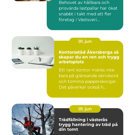
Behovet av hållbara och
prisvärda lastpallar har ökat
snabbt i takt med att fler
företag i Västsveri...
01. jun
Kontorsstäd Åkersberga så
skapar du en ren och trygg
arbetsplats
Ett rent kontor märks inte
bara på glänsande skrivbord
och tomma papperskorgar.
Det påverkar också h...
01. jun
Trädfällning i västerås
trygg hantering av träd på
din tomt