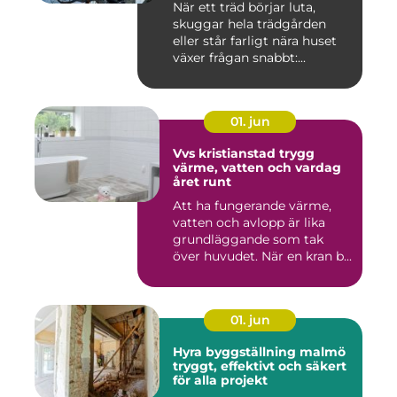
När ett träd börjar luta,
skuggar hela trädgården
eller står farligt nära huset
växer frågan snabbt:...
01. jun
Vvs kristianstad trygg
värme, vatten och vardag
året runt
Att ha fungerande värme,
vatten och avlopp är lika
grundläggande som tak
över huvudet. När en kran b...
01. jun
Hyra byggställning malmö
tryggt, effektivt och säkert
för alla projekt