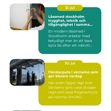
31. jul
Låssmed stockholm
trygghet, teknik och
tillgänglighet i samma
lösning
En modern låssmed i
Stockholm arbetar med
betydligt mer än att bara
byta lås efter ett inbrott
eller...
30. jul
Fönsterputs i värnamo som
ger klarare vardag
När solen ligger lågt över
Värnamo syns varje droppe
regn och varje fingeravtryck
på rutorna. Smutsi...