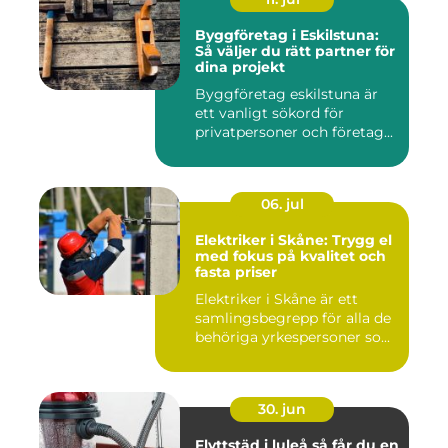
Byggföretag i Eskilstuna:
Så väljer du rätt partner för
dina projekt
Byggföretag eskilstuna är
ett vanligt sökord för
privatpersoner och företag...
06. jul
Elektriker i Skåne: Trygg el
med fokus på kvalitet och
fasta priser
Elektriker i Skåne är ett
samlingsbegrepp för alla de
behöriga yrkespersoner so...
30. jun
Flyttstäd i luleå så får du en