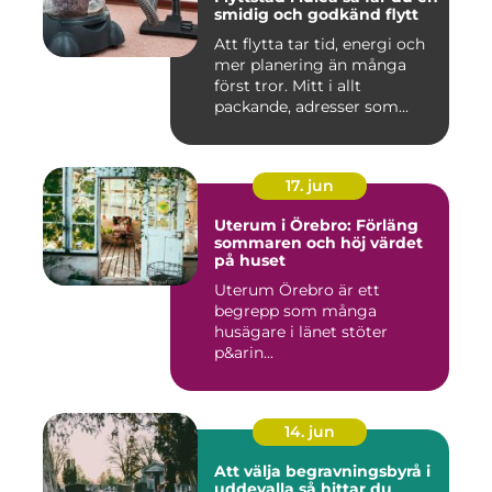
smidig och godkänd flytt
Att flytta tar tid, energi och
mer planering än många
först tror. Mitt i allt
packande, adresser som...
17. jun
Uterum i Örebro: Förläng
sommaren och höj värdet
på huset
Uterum Örebro är ett
begrepp som många
husägare i länet stöter
p&arin...
14. jun
Att välja begravningsbyrå i
uddevalla så hittar du