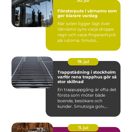
30. jul
Fönsterputs i värnamo som
ger klarare vardag
När solen ligger lågt över
Värnamo syns varje droppe
regn och varje fingeravtryck
på rutorna. Smutsi...
19. jul
Trappstädning i stockholm
varför rena trapphus gör så
stor skillnad
En trappuppgång är ofta det
första som möter både
boende, besökare och
kunder. Smutsiga golv,
dammig...
11. jul