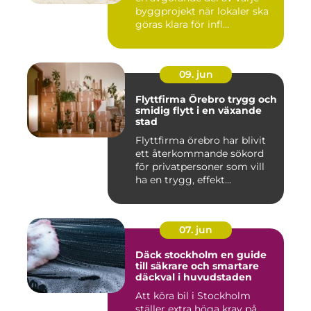
byggprojekt när lokaler ska
göras klara för infl...
09. jun
Flyttfirma Örebro trygg och
smidig flytt i en växande
stad
Flyttfirma örebro har blivit
ett återkommande sökord
för privatpersoner som vill
ha en trygg, effekt...
07. jun
Däck stockholm en guide
till säkrare och smartare
däckval i huvudstaden
Att köra bil i Stockholm
ställer extra höga krav på