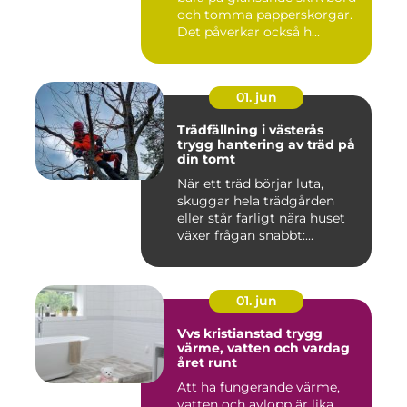
och tomma papperskorgar.
Det påverkar också h...
01. jun
Trädfällning i västerås
trygg hantering av träd på
din tomt
När ett träd börjar luta,
skuggar hela trädgården
eller står farligt nära huset
växer frågan snabbt:...
01. jun
Vvs kristianstad trygg
värme, vatten och vardag
året runt
Att ha fungerande värme,
vatten och avlopp är lika