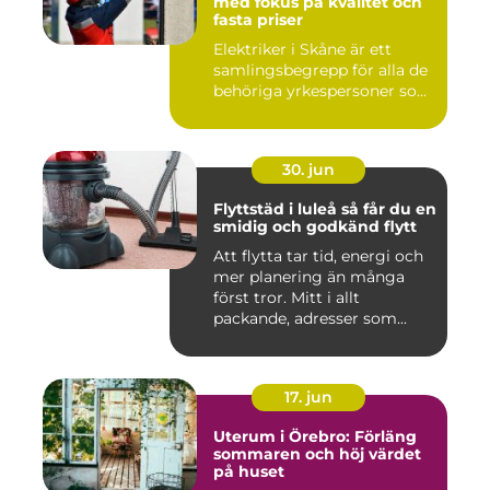
med fokus på kvalitet och
fasta priser
Elektriker i Skåne är ett
samlingsbegrepp för alla de
behöriga yrkespersoner so...
30. jun
Flyttstäd i luleå så får du en
smidig och godkänd flytt
Att flytta tar tid, energi och
mer planering än många
först tror. Mitt i allt
packande, adresser som...
17. jun
Uterum i Örebro: Förläng
sommaren och höj värdet
på huset