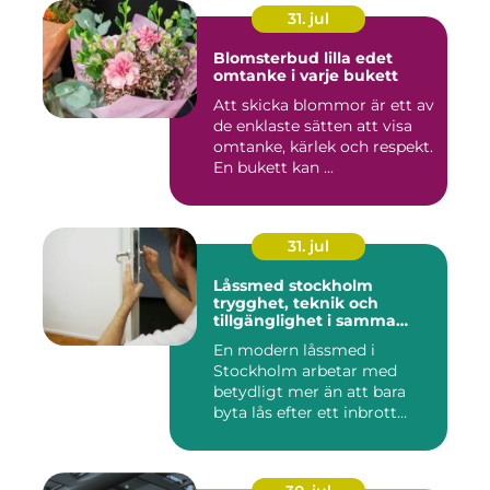
31. jul
Blomsterbud lilla edet
omtanke i varje bukett
Att skicka blommor är ett av
de enklaste sätten att visa
omtanke, kärlek och respekt.
En bukett kan ...
31. jul
Låssmed stockholm
trygghet, teknik och
tillgänglighet i samma
lösning
En modern låssmed i
Stockholm arbetar med
betydligt mer än att bara
byta lås efter ett inbrott
eller...