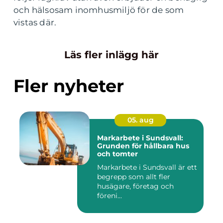
och hälsosam inomhusmiljö för de som
vistas där.
Läs fler inlägg här
Fler nyheter
05. aug
Markarbete i Sundsvall:
Grunden för hållbara hus
och tomter
Markarbete i Sundsvall är ett
begrepp som allt fler
husägare, företag och
föreni...