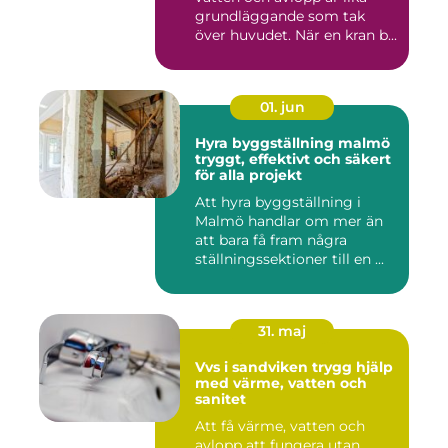
grundläggande som tak
över huvudet. När en kran b...
01. jun
Hyra byggställning malmö
tryggt, effektivt och säkert
för alla projekt
Att hyra byggställning i
Malmö handlar om mer än
att bara få fram några
ställningssektioner till en ...
31. maj
Vvs i sandviken trygg hjälp
med värme, vatten och
sanitet
Att få värme, vatten och
avlopp att fungera utan