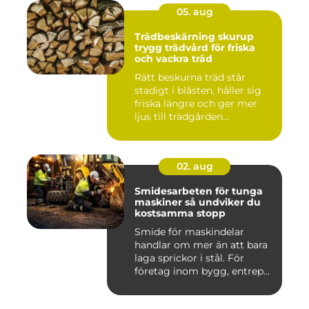
05. aug
Trädbeskärning skurup
trygg trädvård för friska
och vackra träd
Rätt beskurna träd står
stadigt i blåsten, håller sig
friska längre och ger mer
ljus till trädgården...
02. aug
Smidesarbeten för tunga
maskiner så undviker du
kostsamma stopp
Smide för maskindelar
handlar om mer än att bara
laga sprickor i stål. För
företag inom bygg, entrep...