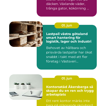
däcken. Växlande väder,
trånga gator, kökörning ...
01. jun
Lastpall västra götaland
smart hantering för
logistik, lager och industri
Behovet av hållbara och
prisvärda lastpallar har ökat
snabbt i takt med att fler
företag i Västsveri...
01. jun
Kontorsstäd Åkersberga så
skapar du en ren och trygg
arbetsplats
Ett rent kontor märks inte
bara på glänsande skrivbord